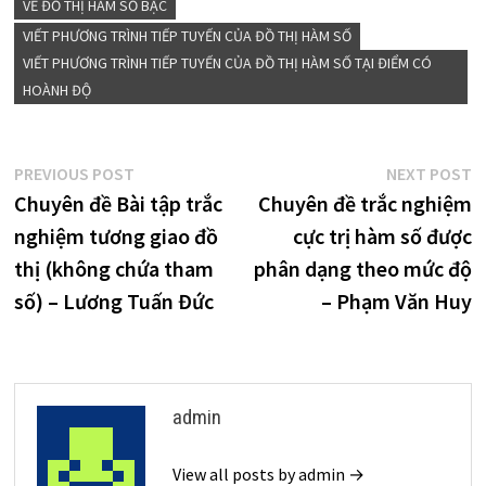
VẼ ĐỒ THỊ HÀM SỐ BẬC
VIẾT PHƯƠNG TRÌNH TIẾP TUYẾN CỦA ĐỒ THỊ HÀM SỐ
VIẾT PHƯƠNG TRÌNH TIẾP TUYẾN CỦA ĐỒ THỊ HÀM SỐ TẠI ĐIỂM CÓ
HOÀNH ĐỘ
Điều
Previous
N
PREVIOUS POST
NEXT POST
post:
p
Chuyên đề Bài tập trắc
Chuyên đề trắc nghiệm
hướng
nghiệm tương giao đồ
cực trị hàm số được
bài
thị (không chứa tham
phân dạng theo mức độ
viết
số) – Lương Tuấn Đức
– Phạm Văn Huy
admin
View all posts by admin →