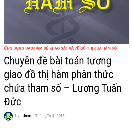
ỨNG DỤNG ĐẠO HÀM ĐỂ KHẢO SÁT VÀ VẼ ĐỒ THỊ CỦA HÀM SỐ
Chuyên đề bài toán tương
giao đồ thị hàm phân thức
chứa tham số – Lương Tuấn
Đức
by
admin
Tháng Tư 5, 2018