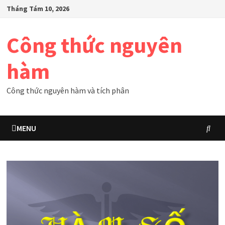
Skip
Tháng Tám 10, 2026
to
content
Công thức nguyên
hàm
Công thức nguyên hàm và tích phân
MENU