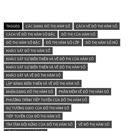
TAGGED
CÁC DẠNG ĐỒ THỊ HÀM SỐ
CÁCH VẼ ĐỒ THỊ HÀM SỐ
CÁCH VẼ ĐỒ THỊ HÀM SỐ BẬC
ĐỒ THỊ CỦA HÀM SỐ
ĐỒ THỊ HÀM SỐ BẬC
ĐỒ THỊ HÀM SỐ LỚP
ĐỒ THỊ HÀM SỐ MŨ
KHẢO SÁT ĐỒ THỊ HÀM SỐ
KHẢO SÁT SỰ BIẾN THIÊN VÀ VẼ ĐỒ THỊ CỦA HÀM SỐ
KHẢO SÁT SỰ BIẾN THIÊN VÀ VẼ ĐỒ THỊ HÀM SỐ
KHẢO SÁT VÀ VẼ ĐỒ THỊ HÀM SỐ
LẬP BẢNG BIẾN THIÊN VÀ VẼ ĐỒ THỊ HÀM SỐ
NHẬN DẠNG ĐỒ THỊ HÀM SỐ
PHẦN MỀM VẼ ĐỒ THỊ HÀM SỐ
PHƯƠNG TRÌNH TIẾP TUYẾN CỦA ĐỒ THỊ HÀM SỐ
SỰ TƯƠNG GIAO CỦA ĐỒ THỊ HÀM SỐ
TIẾP TUYẾN CỦA ĐỒ THỊ HÀM SỐ
TÌM TÂM ĐỐI XỨNG CỦA ĐỒ THỊ HÀM SỐ
VẼ ĐỒ THỊ HÀM SỐ