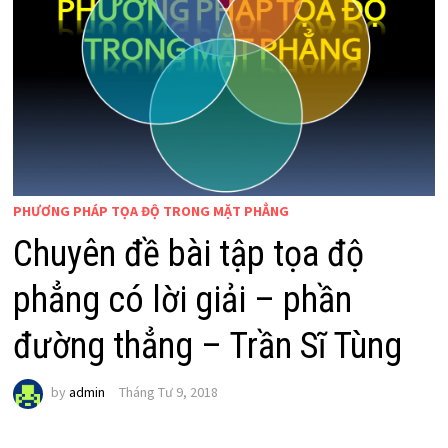
PHƯƠNG PHÁP TỌA ĐỘ TRONG MẶT PHẲNG
Chuyên đề bài tập tọa độ
phẳng có lời giải – phần
đường thẳng – Trần Sĩ Tùng
by
admin
Tháng Tư 9, 2018