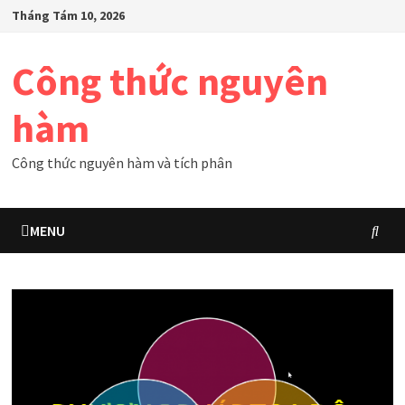
Skip
Tháng Tám 10, 2026
to
content
Công thức nguyên
hàm
Công thức nguyên hàm và tích phân
MENU