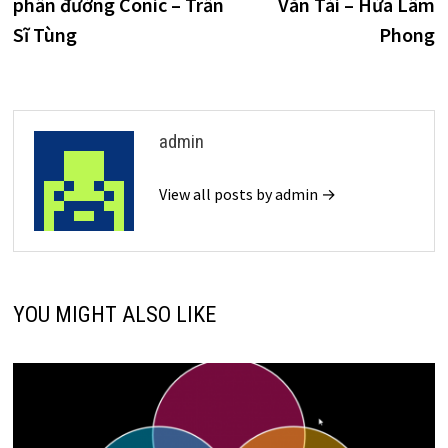
phần đường Conic – Trần
Văn Tài – Hứa Lâm
viết
Sĩ Tùng
Phong
admin
View all posts by admin →
YOU MIGHT ALSO LIKE