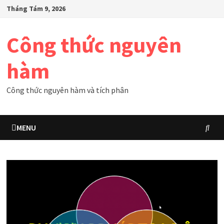
Skip
Tháng Tám 9, 2026
to
content
Công thức nguyên
hàm
Công thức nguyên hàm và tích phân
MENU