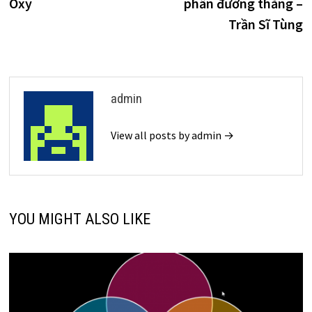
Oxy
phần đường thẳng –
viết
Trần Sĩ Tùng
admin
View all posts by admin →
YOU MIGHT ALSO LIKE