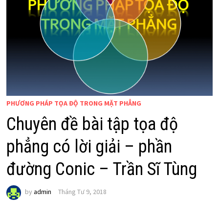
PHƯƠNG PHÁP TỌA ĐỘ TRONG MẶT PHẲNG
Chuyên đề bài tập tọa độ
phẳng có lời giải – phần
đường Conic – Trần Sĩ Tùng
by
admin
Tháng Tư 9, 2018