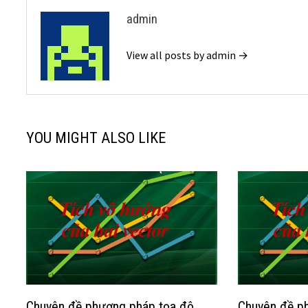
admin
View all posts by admin →
YOU MIGHT ALSO LIKE
Chuyên đề phương pháp tọa độ
Chuyên đề p