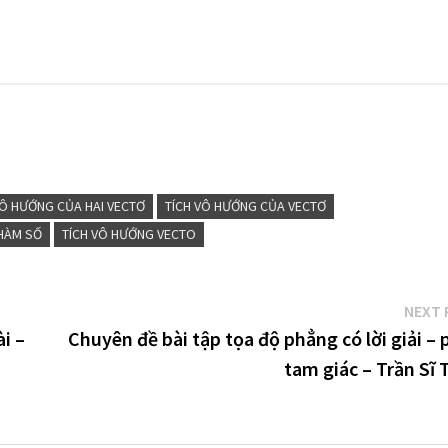
VÔ HƯỚNG CỦA HAI VECTƠ
TÍCH VÔ HƯỚNG CỦA VECTƠ
 HÀM SỐ
TÍCH VÔ HƯỚNG VECTO
NEXT 
ài –
Chuyên đề bài tập tọa độ phẳng có lời giải –
tam giác – Trần Sĩ