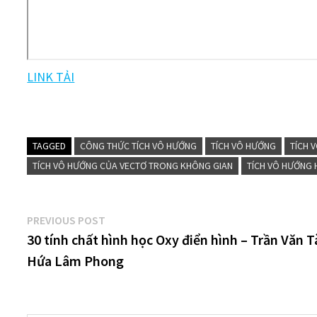
LINK TẢI
TAGGED
CÔNG THỨC TÍCH VÔ HƯỚNG
TÍCH VÔ HƯỚNG
TÍCH 
TÍCH VÔ HƯỚNG CỦA VECTƠ TRONG KHÔNG GIAN
TÍCH VÔ HƯỚNG
Điều
Previous
PREVIOUS POST
post:
30 tính chất hình học Oxy điển hình – Trần Văn T
hướng
Hứa Lâm Phong
bài
viết