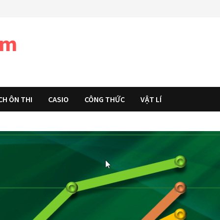
àm
CH ÔN THI
CASIO
CÔNG THỨC
VẬT LÍ