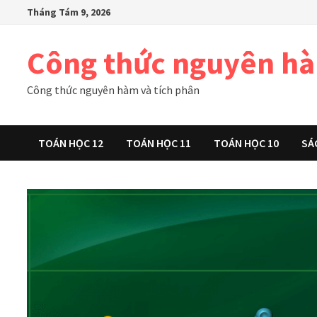
Skip
Tháng Tám 9, 2026
to
content
Công thức nguyên h
Công thức nguyên hàm và tích phân
TOÁN HỌC 12
TOÁN HỌC 11
TOÁN HỌC 10
SÁ