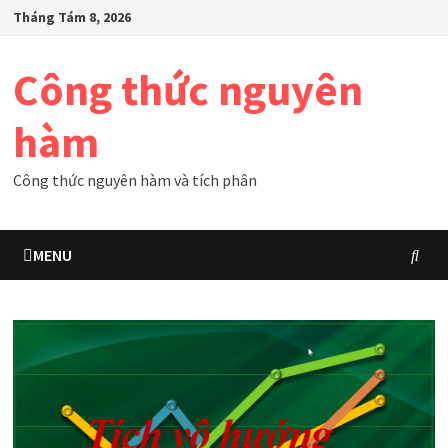
Skip
Tháng Tám 8, 2026
to
content
Công thức nguyên
hàm
Công thức nguyên hàm và tích phân
MENU