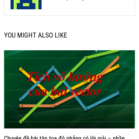
YOU MIGHT ALSO LIKE
Chuyên đề bài tập tọa độ phẳng có lời giải – phần