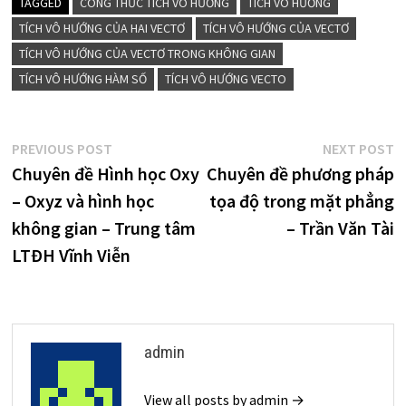
TAGGED
CÔNG THỨC TÍCH VÔ HƯỚNG
TÍCH VÔ HƯỚNG
TÍCH VÔ HƯỚNG CỦA HAI VECTƠ
TÍCH VÔ HƯỚNG CỦA VECTƠ
TÍCH VÔ HƯỚNG CỦA VECTƠ TRONG KHÔNG GIAN
TÍCH VÔ HƯỚNG HÀM SỐ
TÍCH VÔ HƯỚNG VECTO
Điều
Previous
N
PREVIOUS POST
NEXT POST
post:
p
Chuyên đề Hình học Oxy
Chuyên đề phương pháp
hướng
– Oxyz và hình học
tọa độ trong mặt phẳng
bài
không gian – Trung tâm
– Trần Văn Tài
viết
LTĐH Vĩnh Viễn
admin
View all posts by admin →