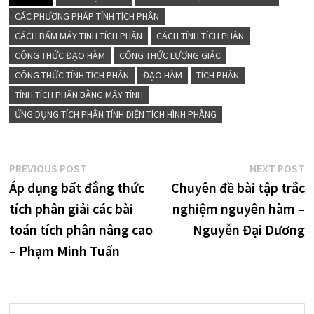
CÁC PHƯƠNG PHÁP TÍNH TÍCH PHÂN
CÁCH BẤM MÁY TÍNH TÍCH PHÂN
CÁCH TÍNH TÍCH PHÂN
CÔNG THỨC ĐẠO HÀM
CÔNG THỨC LƯỢNG GIÁC
CÔNG THỨC TÍNH TÍCH PHÂN
ĐẠO HÀM
TÍCH PHÂN
TÍNH TÍCH PHÂN BẰNG MÁY TÍNH
ỨNG DỤNG TÍCH PHÂN TÍNH DIỆN TÍCH HÌNH PHẲNG
Điều
Previous
N
PREVIOUS POST
NEXT POST
post:
p
Áp dụng bất đẳng thức
Chuyên đề bài tập trắc
hướng
tích phân giải các bài
nghiệm nguyên hàm –
bài
toán tích phân nâng cao
Nguyễn Đại Dương
viết
– Phạm Minh Tuấn