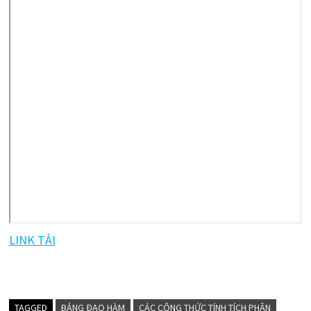
LINK TẢI
TAGGED
BẢNG ĐẠO HÀM
CÁC CÔNG THỨC TÍNH TÍCH PHÂN