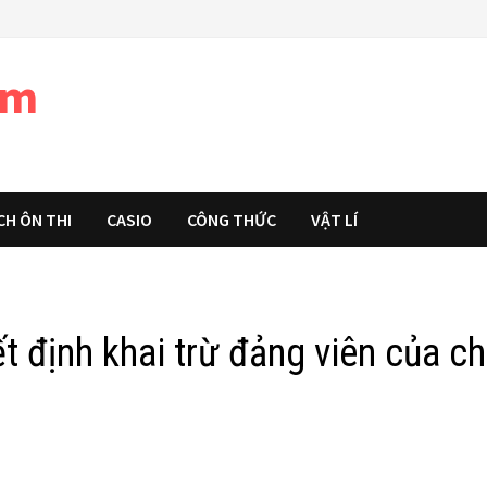
àm
CH ÔN THI
CASIO
CÔNG THỨC
VẬT LÍ
t định khai trừ đảng viên của ch