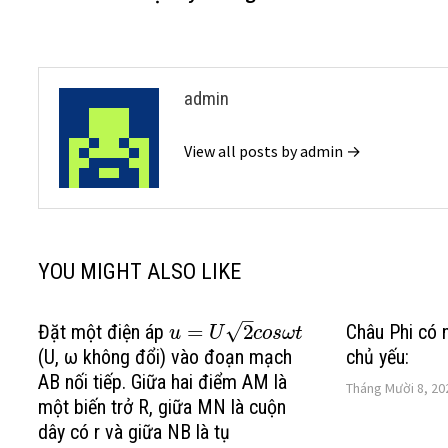
bài
viết
admin
View all posts by admin →
YOU MIGHT ALSO LIKE
–
√
Châu Phi có 
Đặt một điện áp
=
2
u
U
c
o
s
ω
t
chủ yếu:
(U, ω không đổi) vào đoạn mạch
AB nối tiếp. Giữa hai điểm AM là
Tháng Mười 8, 20
một biến trở R, giữa MN là cuộn
dây có r và giữa NB là tụ