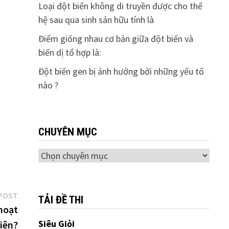
Loại đột biến không di truyền được cho thế
hệ sau qua sinh sản hữu tính là
Điểm giống nhau cơ bản giữa đột biến và
biến dị tổ hợp là:
Đột biến gen bị ảnh hưởng bởi những yếu tố
nào ?
CHUYÊN MỤC
Chuyên
mục
Next
POST
TẢI ĐỀ THI
post:
hoạt
Siêu Giỏi
iên?