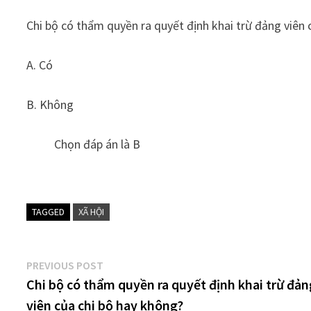
Chi bộ có thẩm quyền ra quyết định khai trừ đảng viên 
A. Có
B. Không
Chọn đáp án là B
TAGGED
XÃ HỘI
Điều
Previous
PREVIOUS POST
post:
Chi bộ có thẩm quyền ra quyết định khai trừ đản
hướng
viên của chi bộ hay không?