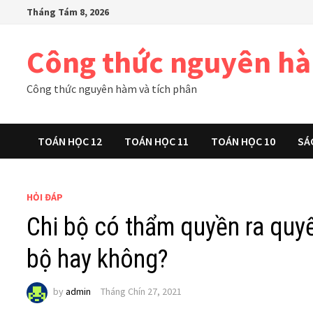
Skip
Tháng Tám 8, 2026
to
content
Công thức nguyên h
Công thức nguyên hàm và tích phân
TOÁN HỌC 12
TOÁN HỌC 11
TOÁN HỌC 10
SÁ
HỎI ĐÁP
Chi bộ có thẩm quyền ra quyế
bộ hay không?
by
admin
Tháng Chín 27, 2021