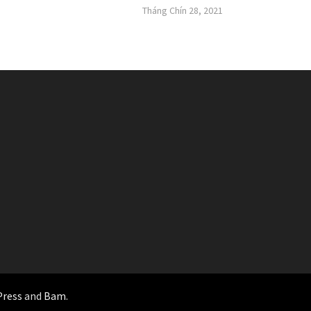
Tháng Chín 28, 2021
ress
and
Bam
.