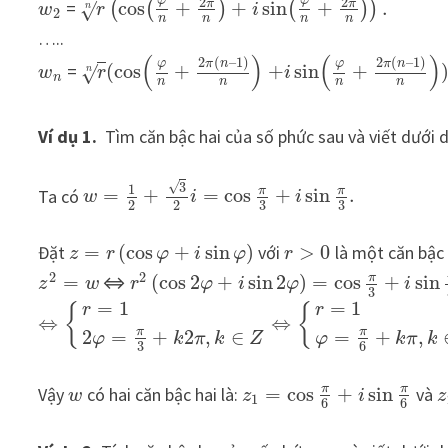
2
2
φ
φ
π
π
=
cos
+
+
sin
+
.
(
(
)
(
)
)
√
n
w
r
i
2
n
n
n
n
…..
(
)
(
)
2
(
–
1
)
2
(
–
1
)
π
n
π
n
φ
φ
=
(
cos
+
+
sin
+
√
n
w
r
i
n
n
n
n
n
Ví dụ 1.
Tìm căn bậc hai của số phức sau và viết dưới
√
3
1
π
π
Ta có
=
+
=
cos
+
sin
.
w
i
i
3
3
2
2
Đặt
=
(
cos
+
sin
)
với
>
0
là một căn bậc
z
r
φ
i
φ
r
2
2
π
=
⇔
(
cos
2
+
sin
2
)
=
cos
+
sin
z
w
r
φ
i
φ
i
3
=
1
=
1
r
{
r
{
⇔
⇔
π
π
=
+
,
2
=
+
2
,
∈
φ
k
π
k
φ
k
π
k
Z
6
3
π
π
Vậy
có hai căn bậc hai là:
=
cos
+
sin
và
w
z
i
z
1
6
6