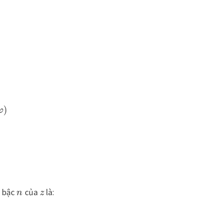
)
φ
 bậc
của
là:
n
z