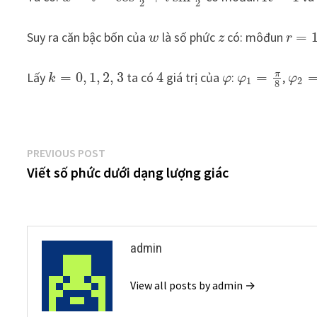
2
2
Suy ra căn bậc bốn của
là số phức
có: môđun
=
w
z
r
π
Lấy
=
0
,
1
,
2
,
3
ta có
4
giá trị của
:
=
,
k
φ
φ
φ
1
2
8
Điều
Previous
PREVIOUS POST
post:
Viết số phức dưới dạng lượng giác
hướng
bài
viết
admin
View all posts by admin →