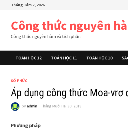
Skip
Tháng Tám 7, 2026
to
content
Công thức nguyên h
Công thức nguyên hàm và tích phân
TOÁN HỌC 12
TOÁN HỌC 11
TOÁN HỌC 10
SÁ
SỐ PHỨC
Áp dụng công thức Moa-vrơ đ
by
admin
Tháng Mười Hai 30, 2018
Phương pháp