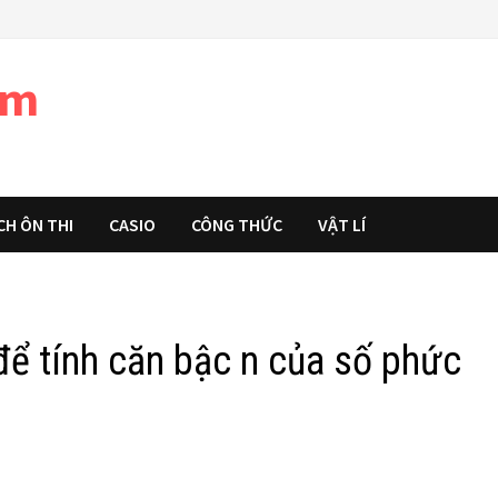
àm
CH ÔN THI
CASIO
CÔNG THỨC
VẬT LÍ
ể tính căn bậc n của số phức