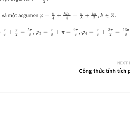
2
2
k
π
π
k
π
θ
1
và một acgumen
=
+
=
+
,
∈
.
φ
k
Z
8
2
4
4
5
9
3
13
π
π
π
π
π
π
π
π
=
+
=
,
=
+
=
,
=
+
=
φ
π
φ
3
4
8
2
8
8
8
8
2
8
NEXT 
Công thức tính tích 