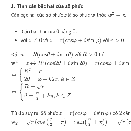
1. Tính căn bậc hai của số phức
2
Căn bậc hai của số phức
là số phức
thỏa
=
.
z
w
w
z
Căn bậc hai của
0
bằng
0.
Với
≠
0
và
=
(
o
s
+
sin
)
với
>
0.
z
z
r
c
φ
i
φ
r
Đặt
=
(
o
s
+
sin
)
với
>
0
thì:
w
R
c
θ
i
θ
R
2
2
w
=
⇔
(
o
s
2
+
sin
2
)
=
(
o
s
+
sin
z
R
c
θ
i
θ
r
c
φ
i
2
=
{
R
r
⇔
2
=
+
2
,
∈
θ
φ
k
π
k
Z
{
=
√
R
r
⇔
φ
=
+
,
∈
θ
k
π
k
Z
2
Từ đó suy ra: Số phức
=
(
o
s
+
sin
)
có
2
căn 
z
r
c
φ
i
φ
φ
φ
w
=
o
s
+
+
sin
+
=
–
(
(
)
(
)
)
(
√
√
r
c
π
i
π
r
2
2
2