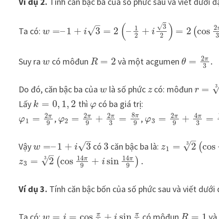
Ví dụ 2.
Tính căn bậc ba của số phức sau và viết dưới 
–
(
)
√
3
2
1
√
Ta có:
=
–
1
+
3
=
2
–
+
=
2
cos
(
w
i
i
2
2
2
π
Suy ra
có môđun
=
2
và một acgumen
=
.
w
R
θ
3
3
Do đó, căn bậc ba của
là số phức
có: môđun
=
w
z
r
Lấy
=
0
,
1
,
2
thì
có ba giá trị:
k
φ
8
2
2
2
2
4
π
π
π
π
π
π
=
,
=
+
=
,
=
+
=
φ
φ
φ
1
2
3
3
3
9
9
9
9
–
–
√
3
√
Vậy
=
–
1
+
3
có
3
căn bậc ba là:
=
2
cos
(
w
i
z
1
–
14
14
√
3
π
π
=
2
cos
+
sin
.
(
)
z
i
3
9
9
Ví dụ 3.
Tính căn bậc bốn của số phức sau và viết dưới
π
π
Ta có:
=
=
cos
+
sin
có môđun
=
1
và
w
i
i
R