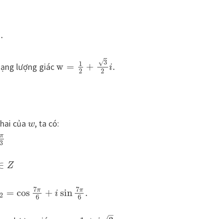
)
.
√
3
1
 dạng lượng giác
w
=
+
.
i
2
2
 hai của
, ta có:
w
π
3
∈
Z
7
7
π
π
=
cos
+
sin
.
i
2
6
6
–