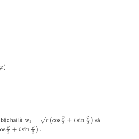
)
φ
φ
φ
bậc hai là:
w
=
o
s
+
sin
và
(
)
√
r
c
i
1
2
2
φ
φ
o
s
+
sin
.
)
c
i
2
2