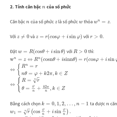
2. Tính căn bậc
của số phức
n
Căn bậc
của số phức
là số phức
thỏa
=
.
n
n
z
w
w
z
Với
≠
0
và
=
(
o
s
+
sin
)
với
>
0.
z
z
r
c
φ
i
φ
r
Đặt
=
(
o
s
+
sin
)
với
>
0
thì:
w
R
c
θ
i
θ
R
w
=
⇔
(
o
s
n
+
sinn
)
=
(
o
s
+
sin
n
n
z
R
c
θ
i
θ
r
c
φ
i
=
n
{
R
r
⇔
=
+
2
,
∈
n
θ
φ
k
π
k
Z
{
=
√
n
R
r
⇔
2
φ
k
π
=
+
,
∈
θ
k
Z
n
n
Bằng cách chọn
=
0
,
1
,
2
,
…
,
−
1
ta được
căn
k
n
n
φ
φ
=
cos
+
sin
.
(
)
√
n
w
r
i
1
n
n