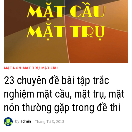
MẶT NÓN-MẶT TRỤ-MẶT CẦU
23 chuyên đề bài tập trắc
nghiệm mặt cầu, mặt trụ, mặt
nón thường gặp trong đề thi
by
admin
Tháng Tư 3, 2018