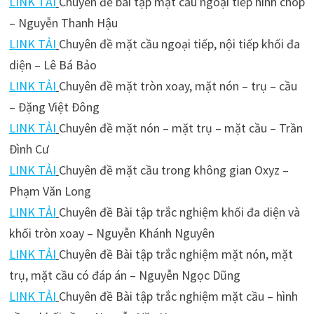
LINK TẢI
Chuyên đề bài tập mặt cầu ngoại tiếp hình chóp
– Nguyễn Thanh Hậu
LINK TẢI
Chuyên đề mặt cầu ngoại tiếp, nội tiếp khối đa
diện – Lê Bá Bảo
LINK TẢI
Chuyên đề mặt tròn xoay, mặt nón – trụ – cầu
– Đặng Việt Đông
LINK TẢI
Chuyên đề mặt nón – mặt trụ – mặt cầu – Trần
Đình Cư
LINK TẢI
Chuyên đề mặt cầu trong không gian Oxyz –
Phạm Văn Long
LINK TẢI
Chuyên đề Bài tập trắc nghiệm khối đa diện và
khối tròn xoay – Nguyễn Khánh Nguyên
LINK TẢI
Chuyên đề Bài tập trắc nghiệm mặt nón, mặt
trụ, mặt cầu có đáp án – Nguyễn Ngọc Dũng
LINK TẢI
Chuyên đề Bài tập trắc nghiệm mặt cầu – hình