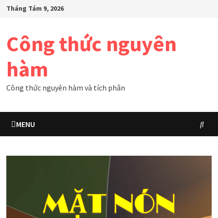
Skip
Tháng Tám 9, 2026
to
content
Công thức nguyên
hàm
Công thức nguyên hàm và tích phân
MENU