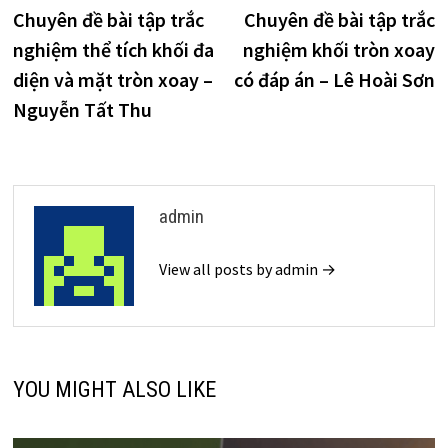
post:
p
Chuyên đề bài tập trắc
Chuyên đề bài tập trắc
hướng
nghiệm thể tích khối đa
nghiệm khối tròn xoay
bài
diện và mặt tròn xoay –
có đáp án – Lê Hoài Sơn
viết
Nguyễn Tất Thu
admin
View all posts by admin →
YOU MIGHT ALSO LIKE