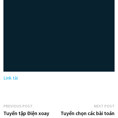
Link tải
Điều
Previous
N
PREVIOUS POST
NEXT POST
post:
p
Tuyển tập Điện xoay
Tuyển chọn các bài toán
hướng