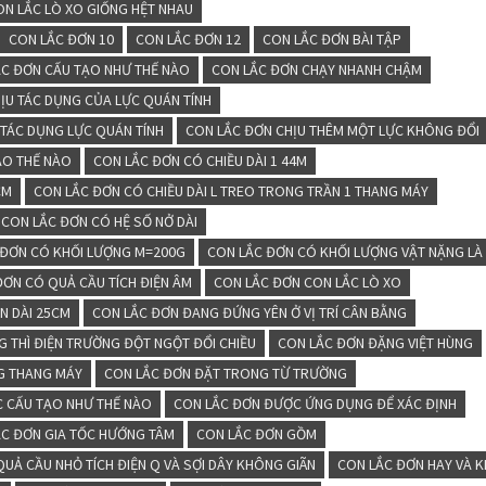
ON LẮC LÒ XO GIỐNG HỆT NHAU
CON LẮC ĐƠN 10
CON LẮC ĐƠN 12
CON LẮC ĐƠN BÀI TẬP
ẮC ĐƠN CẤU TẠO NHƯ THẾ NÀO
CON LẮC ĐƠN CHẠY NHANH CHẬM
ỊU TÁC DỤNG CỦA LỰC QUÁN TÍNH
 TÁC DỤNG LỰC QUÁN TÍNH
CON LẮC ĐƠN CHỊU THÊM MỘT LỰC KHÔNG ĐỔI
ẠO THẾ NÀO
CON LẮC ĐƠN CÓ CHIỀU DÀI 1 44M
CM
CON LẮC ĐƠN CÓ CHIỀU DÀI L TREO TRONG TRẦN 1 THANG MÁY
CON LẮC ĐƠN CÓ HỆ SỐ NỞ DÀI
 ĐƠN CÓ KHỐI LƯỢNG M=200G
CON LẮC ĐƠN CÓ KHỐI LƯỢNG VẬT NẶNG LÀ
ĐƠN CÓ QUẢ CẦU TÍCH ĐIỆN ÂM
CON LẮC ĐƠN CON LẮC LÒ XO
N DÀI 25CM
CON LẮC ĐƠN ĐANG ĐỨNG YÊN Ở VỊ TRÍ CÂN BẰNG
 THÌ ĐIỆN TRƯỜNG ĐỘT NGỘT ĐỔI CHIỀU
CON LẮC ĐƠN ĐẶNG VIỆT HÙNG
G THANG MÁY
CON LẮC ĐƠN ĐẶT TRONG TỪ TRƯỜNG
 CẤU TẠO NHƯ THẾ NÀO
CON LẮC ĐƠN ĐƯỢC ỨNG DỤNG ĐỂ XÁC ĐỊNH
ẮC ĐƠN GIA TỐC HƯỚNG TÂM
CON LẮC ĐƠN GỒM
UẢ CẦU NHỎ TÍCH ĐIỆN Q VÀ SỢI DÂY KHÔNG GIÃN
CON LẮC ĐƠN HAY VÀ 