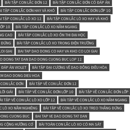
BÀI TẬP CON LẮC ĐƠN 12
BÀI TẬP CON LẮC ĐƠN CÓ ĐÁP ÁN
ÀI TẬP CON LẮC ĐƠN HAY VÀ KHÓ
BÀI TẬP CON LẮC ĐƠN LỚP 10
ÀI TẬP CON LẮC LÒ XO 12
BÀI TẬP CON LẮC LÒ XO HAY VÀ KHÓ
LỚP 10
BÀI TẬP CON LẮC LÒ XO NẰM NGANG
ÂNG CAO
BÀI TẬP CON LẮC LÒ XO ÔN THI ĐẠI HỌC
G ĐỨNG
BÀI TẬP CON LẮC LÒ XO TRONG ĐIỆN TRƯỜNG
OI GIAI
BAI TAP DAO DONG CO HAY VA KHO CO LOI GIAI
AO DONG TAT DAN DAO DONG CUONG BUC LOP 12
 ĐÁP ÁN VIOLET
BÀI TẬP ĐẠI CƯƠNG VỀ DAO ĐÔNG ĐIỀU HÒA
IEM DAO DONG DIEU HOA
Ề CON LẮC ĐƠN
BÀI TẬP VỀ CON LẮC ĐƠN 12
LỜI GIẢI
BÀI TẬP VỀ CON LẮC ĐƠN LỚP 10
BÀI TẬP VỀ CON LẮC ĐƠN LỚP 
ÀI TẬP VỀ CON LẮC LÒ XO LỚP 12
BÀI TẬP VỀ CON LẮC LÒ XO NẰM NGANG
ẮC LÒ XO NẰM NGHIÊNG
BÀI TẬP VỀ CON LẮC LÒ XO TREO THẲNG ĐỨNG
 DONG CUONG BUC
BAI TAP VE DAO DONG TAT DAN
ỢNG CỘNG HƯỞNG CƠ
BÀI TOÁN CON LẮC LÒ XO CÓ MA SÁT