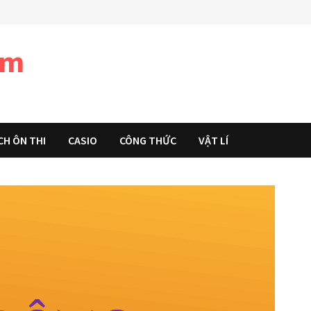
àm
CH ÔN THI
CASIO
CÔNG THỨC
VẬT LÍ