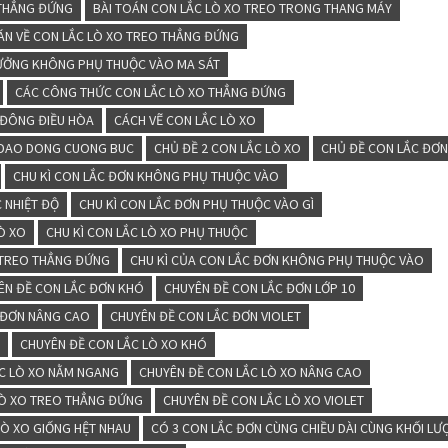
 THẲNG ĐỨNG
BÀI TOÁN CON LẮC LÒ XO TREO TRONG THANG MÁY
ÁN VỀ CON LẮC LÒ XO TREO THẲNG ĐỨNG
ƯỞNG KHÔNG PHỤ THUỘC VÀO MA SÁT
CÁC CÔNG THỨC CON LẮC LÒ XO THẲNG ĐỨNG
 ĐÔNG ĐIỀU HÒA
CÁCH VẼ CON LẮC LÒ XO
E DAO DONG CUONG BUC
CHỦ ĐỀ 2 CON LẮC LÒ XO
CHỦ ĐỀ CON LẮC ĐƠ
CHU KÌ CON LẮC ĐƠN KHÔNG PHỤ THUỘC VÀO
 NHIỆT ĐỘ
CHU KÌ CON LẮC ĐƠN PHỤ THUỘC VÀO GÌ
LÒ XO
CHU KÌ CON LẮC LÒ XO PHỤ THUỘC
O TREO THẲNG ĐỨNG
CHU KÌ CỦA CON LẮC ĐƠN KHÔNG PHỤ THUỘC VÀO
ÊN ĐỀ CON LẮC ĐƠN KHÓ
CHUYÊN ĐỀ CON LẮC ĐƠN LỚP 10
 ĐƠN NÂNG CAO
CHUYÊN ĐỀ CON LẮC ĐƠN VIOLET
O
CHUYÊN ĐỀ CON LẮC LÒ XO KHÓ
C LÒ XO NẰM NGANG
CHUYÊN ĐỀ CON LẮC LÒ XO NÂNG CAO
LÒ XO TREO THẲNG ĐỨNG
CHUYÊN ĐỀ CON LẮC LÒ XO VIOLET
LÒ XO GIỐNG HỆT NHAU
CÓ 3 CON LẮC ĐƠN CÙNG CHIỀU DÀI CÙNG KHỐI L