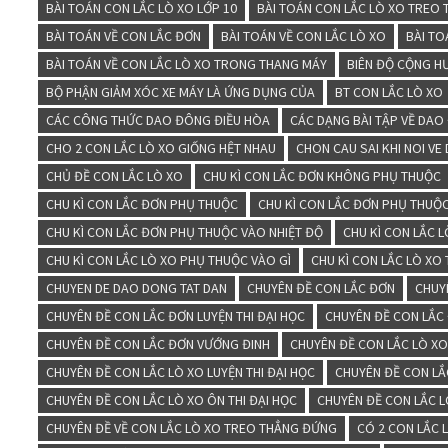
BÀI TOÁN CON LẮC LÒ XO LỚP 10
BÀI TOÁN CON LẮC LÒ XO TREO
BÀI TOÁN VỀ CON LẮC ĐƠN
BÀI TOÁN VỀ CON LẮC LÒ XO
BÀI TO
BÀI TOÁN VỀ CON LẮC LÒ XO TRONG THANG MÁY
BIÊN ĐỘ CỘNG H
BỘ PHẬN GIẢM XÓC XE MÁY LÀ ỨNG DỤNG CỦA
BT CON LẮC LÒ XO
CÁC CÔNG THỨC DAO ĐÔNG ĐIỀU HÒA
CÁC DẠNG BÀI TẬP VỀ DAO
CHO 2 CON LẮC LÒ XO GIỐNG HỆT NHAU
CHON CAU SAI KHI NOI V
CHỦ ĐỀ CON LẮC LÒ XO
CHU KÌ CON LẮC ĐƠN KHÔNG PHỤ THUỘC
CHU KÌ CON LẮC ĐƠN PHỤ THUỘC
CHU KÌ CON LẮC ĐƠN PHỤ THUỘC
CHU KÌ CON LẮC ĐƠN PHỤ THUỘC VÀO NHIỆT ĐỘ
CHU KÌ CON LẮC 
CHU KÌ CON LẮC LÒ XO PHỤ THUỘC VÀO GÌ
CHU KÌ CON LẮC LÒ X
CHUYEN DE DAO DONG TAT DAN
CHUYÊN ĐỀ CON LẮC ĐƠN
CHUY
CHUYÊN ĐỀ CON LẮC ĐƠN LUYỆN THI ĐẠI HỌC
CHUYÊN ĐỀ CON LẮC
CHUYÊN ĐỀ CON LẮC ĐƠN VƯỚNG ĐINH
CHUYÊN ĐỀ CON LẮC LÒ X
CHUYÊN ĐỀ CON LẮC LÒ XO LUYỆN THI ĐẠI HỌC
CHUYÊN ĐỀ CON LẮ
CHUYÊN ĐỀ CON LẮC LÒ XO ÔN THI ĐẠI HỌC
CHUYÊN ĐỀ CON LẮC 
CHUYÊN ĐỀ VỀ CON LẮC LÒ XO TREO THẲNG ĐỨNG
CÓ 2 CON LẮC 