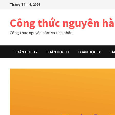
Skip
Tháng Tám 6, 2026
to
content
Công thức nguyên h
Công thức nguyên hàm và tích phân
TOÁN HỌC 12
TOÁN HỌC 11
TOÁN HỌC 10
SÁ