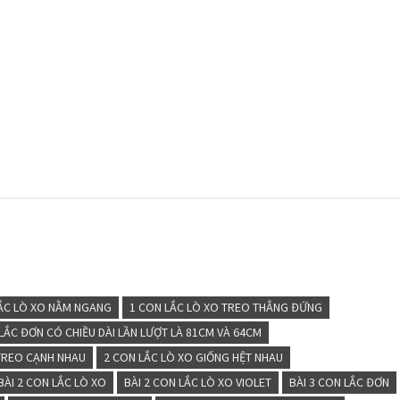
LẮC LÒ XO NẰM NGANG
1 CON LẮC LÒ XO TREO THẲNG ĐỨNG
LẮC ĐƠN CÓ CHIỀU DÀI LẦN LƯỢT LÀ 81CM VÀ 64CM
TREO CẠNH NHAU
2 CON LẮC LÒ XO GIỐNG HỆT NHAU
BÀI 2 CON LẮC LÒ XO
BÀI 2 CON LẮC LÒ XO VIOLET
BÀI 3 CON LẮC ĐƠN