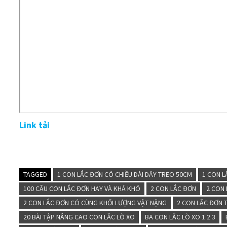
Link tải
TAGGED
1 CON LẮC ĐƠN CÓ CHIỀU DÀI DÂY TREO 50CM
1 CON 
100 CÂU CON LẮC ĐƠN HAY VÀ KHÁ KHÓ
2 CON LẮC ĐƠN
2 CON 
2 CON LẮC ĐƠN CÓ CÙNG KHỐI LƯỢNG VẬT NẶNG
2 CON LẮC ĐƠN 
20 BÀI TẬP NÂNG CAO CON LẮC LÒ XO
BA CON LẮC LÒ XO 1 2 3