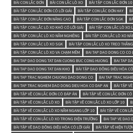
BÀI CON LẮC ĐƠN
BÀI CON LẮC LÒ XO
BÀI TẬP CON LẮC ĐƠN 10
BÀI TẬP CON LẮC ĐƠN CÓ LỜI GIẢI
BÀI TẬP CON LẮC ĐƠN HAY
B
BÀI TẬP CON LẮC ĐƠN NÂNG CAO
BÀI TẬP CON LẮC ĐƠN SGK
B
BÀI TẬP CON LẮC LÒ XO KHÓ CÓ LỜI GIẢI
BÀI TẬP CON LẮC LÒ XO 
BÀI TẬP CON LẮC LÒ XO NẰM NGHIÊNG
BÀI TẬP CON LẮC LÒ XO N
BÀI TẬP CON LẮC LÒ XO SGK
BÀI TẬP CON LẮC LÒ XO TREO THẲN
BÀI TẬP CON LẮC LÒ XO VA CHẠM MỀM
BAI TAP DAO DONG CO CO L
BAI TAP DAO DONG TAT DAN CUONG BUC CONG HUONG
BAI TAP D
BAI TAP DAO DONG TAT DAN KHO
BÀI TẬP DAO ĐÔNG ĐIỀU HÒA CÓ
BAI TAP TRAC NGHIEM CHUONG DAO DONG CO
BAI TAP TRAC NGH
BAI TAP TRAC NGHIEM DAO DONG DIEU HOA CO DAP AN
BÀI TẬP V
BÀI TẬP VỀ CON LẮC ĐƠN CÓ ĐÁP ÁN
BÀI TẬP VỀ CON LẮC ĐƠN CÓ 
BÀI TẬP VỀ CON LẮC LÒ XO
BÀI TẬP VỀ CON LẮC LÒ XO LỚP 10
B
BÀI TẬP VỀ CON LẮC LÒ XO NẰM NGANG LỚP 10
BÀI TẬP VỀ CON L
BÀI TẬP VỀ CON LẮC LÒ XO TRONG ĐIỆN TRƯỜNG
BAI TAP VE DAO
BÀI TẬP VỀ DAO ĐÔNG ĐIỀU HÒA CÓ LỜI GIẢI
BÀI TẬP VỀ HIỆN TƯ