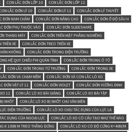
C
CON LẮC ĐƠN LỚP 10
CON LẮC ĐƠN LỚP 12
CON LẮC ĐƠN LÝ 10
CON LẮC ĐƠN LÝ 12
CON LẮC ĐƠN LÝ THUYẾT
C ĐƠN NAM CHÂM
CON LẮC ĐƠN NÂNG CAO
CON LẮC ĐƠN Ở ĐỘ SÂU H
ẮC ĐƠN PHỤ THUỘC VÀO
CON LẮC ĐƠN SLIDESHARE
ĐƠN THANG MÁY
CON LẮC ĐƠN TRÊN MẶT PHẲNG NGHIÊNG
N TRÊN XE
CON LẮC ĐƠN TREO TRÊN XE
CHÂN KHÔNG
CON LẮC ĐƠN TRONG ĐIỆN TRƯỜNG
ONG HỆ QUY CHIẾU PHI QUÁN TÍNH
CON LẮC ĐƠN TRONG Ô TÔ
Y
CON LẮC ĐƠN TRONG TỪ TRƯỜNG
CON LẮC ĐƠN TRONG XE
 LẮC ĐƠN VA CHẠM MỀM
CON LẮC ĐƠN VÀ CON LẮC LÒ XO
C ĐƠN VẬT LÝ 12
CON LẮC ĐƠN VIOLET
CON LẮC ĐƠN VƯỚNG ĐINH
 XO 12
CON LẮC LÒ XO BÀI GIẢNG
CON LẮC LÒ XO BÀI TẬP
 BỊ NHỐT
CON LẮC LÒ XO BỊ NHỐT CHU VĂN BIÊN
 LỰC ĐIỆN TRƯỜNG
CON LẮC LÒ XO CHỊU TÁC DỤNG CỦA LỰC LẠ
 TÁC DỤNG CỦA NGOẠI LỰC
CON LẮC LÒ XO CÓ CẤU TẠO NHƯ THẾ NÀO
NG K 100N M TREO THẲNG ĐỨNG
CON LẮC LÒ XO CÓ ĐỘ CỨNG K=40N/M