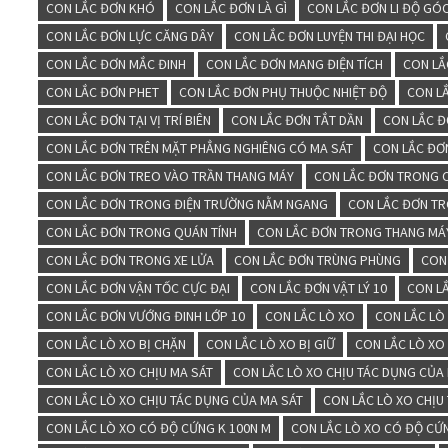
CON LẮC ĐƠN KHÓ
CON LẮC ĐƠN LÀ GÌ
CON LẮC ĐƠN LI ĐỘ GÓ
CON LẮC ĐƠN LỰC CĂNG DÂY
CON LẮC ĐƠN LUYỆN THI ĐẠI HỌC
CON LẮC ĐƠN MẮC ĐINH
CON LẮC ĐƠN MANG ĐIỆN TÍCH
CON LẮ
CON LẮC ĐƠN PHET
CON LẮC ĐƠN PHỤ THUỘC NHIỆT ĐỘ
CON L
CON LẮC ĐƠN TẠI VỊ TRÍ BIÊN
CON LẮC ĐƠN TẮT DẦN
CON LẮC 
CON LẮC ĐƠN TRÊN MẶT PHẲNG NGHIÊNG CÓ MA SÁT
CON LẮC ĐƠ
CON LẮC ĐƠN TREO VÀO TRẦN THANG MÁY
CON LẮC ĐƠN TRONG 
CON LẮC ĐƠN TRONG ĐIỆN TRƯỜNG NẰM NGANG
CON LẮC ĐƠN TR
CON LẮC ĐƠN TRONG QUÁN TÍNH
CON LẮC ĐƠN TRONG THANG MÁ
CON LẮC ĐƠN TRONG XE LỬA
CON LẮC ĐƠN TRÙNG PHÙNG
CON
CON LẮC ĐƠN VẬN TỐC CỰC ĐẠI
CON LẮC ĐƠN VẬT LÝ 10
CON LẮ
CON LẮC ĐƠN VƯỚNG ĐINH LỚP 10
CON LẮC LÒ XO
CON LẮC LÒ
CON LẮC LÒ XO BỊ CHẶN
CON LẮC LÒ XO BỊ GIỮ
CON LẮC LÒ XO
CON LẮC LÒ XO CHỊU MA SÁT
CON LẮC LÒ XO CHỊU TÁC DỤNG CỦA
CON LẮC LÒ XO CHỊU TÁC DỤNG CỦA MA SÁT
CON LẮC LÒ XO CHỊU
CON LẮC LÒ XO CÓ ĐỘ CỨNG K 100N M
CON LẮC LÒ XO CÓ ĐỘ CỨ