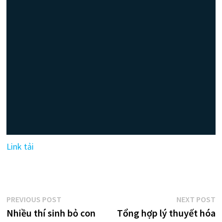
Link tải
Điều
Previous
N
PREVIOUS POST
NEXT POST
post:
p
Nhiều thí sinh bỏ con
Tổng hợp lý thuyết hóa
hướng