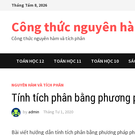
Skip
Tháng Tám 8, 2026
to
content
Công thức nguyên h
Công thức nguyên hàm và tích phân
TOÁN HỌC 12
TOÁN HỌC 11
TOÁN HỌC 10
SÁ
NGUYÊN HÀM VÀ TÍCH PHÂN
Tính tích phân bằng phương 
by
admin
Tháng Tư 1, 2020
Bài viết hướng dẫn tính tích phân bằng phương pháp phâ