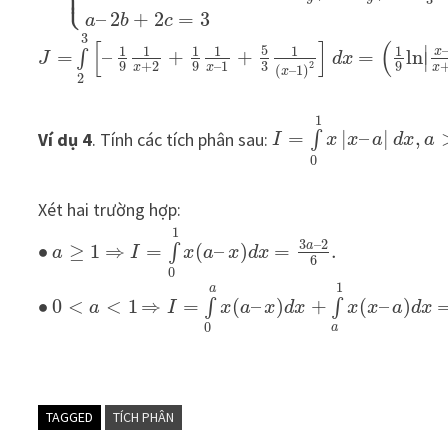
⎩
⎪
–
2
+
2
=
3
a
b
c
3
[
]
(
∣
5
1
1
1
1
1
1
x
=
–
+
+
=
ln
∫
∣
J
d
x
3
9
+
2
9
–
1
9
2
x
x
x
(
–
1
)
x
2
1
Ví dụ 4
. Tính các tích phân sau:
=
|
–
|
,
∫
I
x
x
a
d
x
a
0
Xét hai trường hợp:
1
3
–
2
a
∙
≥
1
⇒
=
(
–
)
=
.
∫
a
I
x
a
x
d
x
6
0
1
a
∙
0
<
<
1
⇒
=
(
–
)
+
(
–
)
∫
∫
a
I
x
a
x
d
x
x
x
a
d
x
0
a
TAGGED
TÍCH PHÂN