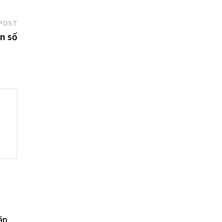
Next
POST
post:
n số
áp