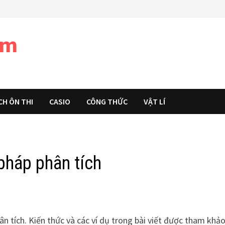
àm
CH ÔN THI
CASIO
CÔNG THỨC
VẬT LÍ
pháp phân tích
n tích. Kiến thức và các ví dụ trong bài viết được tham khảo