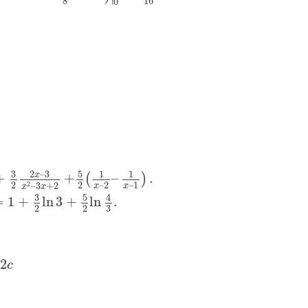
8
16
0
3
2
–
3
5
1
1
x
+
+
–
.
(
)
2
2
–
2
–
1
2
–
3
+
2
x
x
x
x
3
5
4
=
1
+
ln
3
+
ln
.
3
2
2
2
c