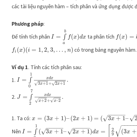
các tài liệu nguyên hàm – tích phân và ứng dụng được
Phương pháp
:
b
Để tính tích phân
=
(
)
ta phân tích
(
)
=
∫
I
f
x
d
x
f
x
a
(
)
(
=
1
,
2
,
3
,
…
,
)
có trong bảng nguyên hàm.
f
x
i
n
i
Ví dụ 1
. Tính các tích phân sau:
1
x
d
x
1.
=
.
∫
I
3
+
1
+
2
+
1
√
√
x
x
0
7
x
d
x
2.
=
.
∫
J
√
+
2
+
–
2
√
x
x
2
−
−
−
−
−
√
√
1. Ta có:
=
(
3
+
1
)
–
(
2
+
1
)
=
(
3
+
1
–
x
x
x
x
−
−
−
−
1
√
[
−
−
−
−
−
−
−
−
−
−
2
√
√
Nên
=
(
3
+
1
–
2
+
1
)
=
(
3
+
∫
I
x
x
d
x
x
9