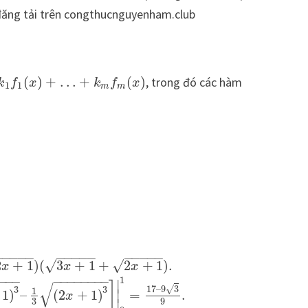
 đăng tải trên congthucnguyenham.club
(
)
+
…
+
(
)
, trong đó các hàm
k
f
x
k
f
x
1
1
m
m
−
−
−
−
−
−
−
−
−
−
−
−
−
−
−
√
√
2
+
1
)
(
3
+
1
+
2
+
1
)
.
x
x
x
−
−
−
−
−
−
−
−
−
−
−
−
1
∣
√
]
√
17
–
9
3
3
3
1
1
)
–
(
2
+
1
)
=
.
∣
x
3
9
∣