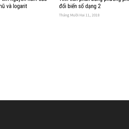
ũ và logarit
đổi biến số dạng 2
Tháng Mười Hai 11, 2018