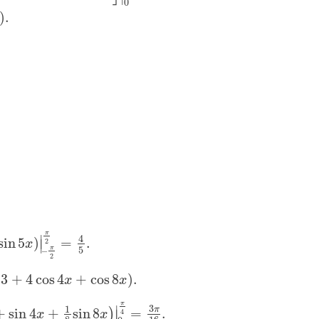
0
−
)
.
π
4
∣
sin
5
)
=
.
2
∣
x
5
π
–
2
(
3
+
4
cos
4
+
cos
8
)
.
x
x
π
3
1
∣
π
+
sin
4
+
sin
8
=
.
)
∣
4
x
x