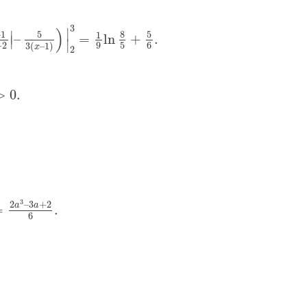
3
)
∣
∣
5
8
5
–
1
1
–
=
ln
+
.
∣
∣
+
2
9
5
6
3
(
–
1
)
x
2
>
0.
3
2
–
3
+
2
a
a
=
.
6