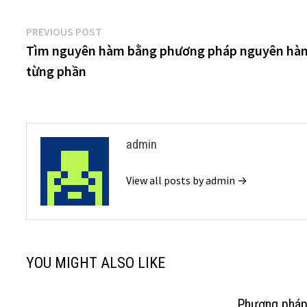
Điều
Previous
PREVIOUS POST
post:
Tìm nguyên hàm bằng phương pháp nguyên hà
hướng
từng phần
bài
viết
admin
View all posts by admin →
YOU MIGHT ALSO LIKE
Phương pháp