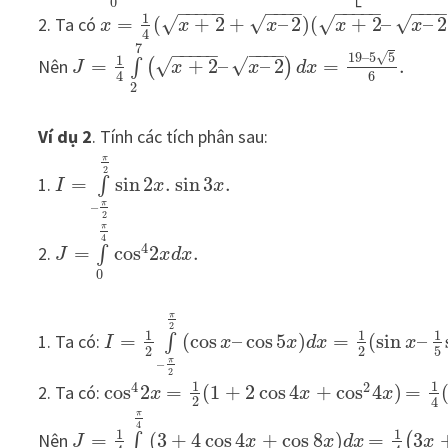
0
−
−
−
−
−
−
−
−
−
−
−
−
−
−
−
−
−
1
√
√
√
√
2. Ta có
=
(
+
2
+
–
2
)
(
+
2
–
–
2
x
x
x
x
x
4
7
−
−
−
−
−
−
−
−
−
√
19
–
5
5
1
√
√
Nên
=
+
2
–
–
2
=
.
∫
(
)
J
x
x
d
x
6
4
2
Ví dụ 2
. Tính các tích phân sau:
π
2
1.
=
sin
2
.
sin
3
.
∫
I
x
x
π
–
2
π
4
4
2.
=
cos
2
.
∫
J
x
d
x
0
π
2
1
1
1
1. Ta có:
=
(
cos
–
cos
5
)
=
(
sin
–
∫
I
x
x
d
x
x
2
2
5
π
–
2
1
1
4
2
2. Ta có:
cos
2
=
(
1
+
2
cos
4
+
cos
4
)
=
x
x
x
2
4
π
4
1
1
Nên
=
(
3
+
4
cos
4
+
cos
8
)
=
3
∫
(
J
x
x
d
x
x