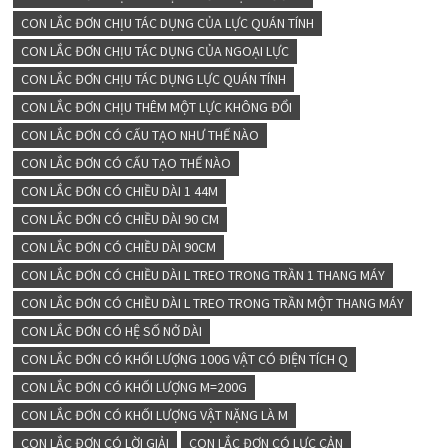
CON LẮC ĐƠN CHỊU TÁC DỤNG CỦA LỰC QUÁN TÍNH
CON LẮC ĐƠN CHỊU TÁC DỤNG CỦA NGOẠI LỰC
CON LẮC ĐƠN CHỊU TÁC DỤNG LỰC QUÁN TÍNH
CON LẮC ĐƠN CHỊU THÊM MỘT LỰC KHÔNG ĐỔI
CON LẮC ĐƠN CÓ CẤU TẠO NHƯ THẾ NÀO
CON LẮC ĐƠN CÓ CẤU TẠO THẾ NÀO
CON LẮC ĐƠN CÓ CHIỀU DÀI 1 44M
CON LẮC ĐƠN CÓ CHIỀU DÀI 90 CM
CON LẮC ĐƠN CÓ CHIỀU DÀI 90CM
CON LẮC ĐƠN CÓ CHIỀU DÀI L TREO TRONG TRẦN 1 THANG MÁY
CON LẮC ĐƠN CÓ CHIỀU DÀI L TREO TRONG TRẦN MỘT THANG MÁY
CON LẮC ĐƠN CÓ HỆ SỐ NỞ DÀI
CON LẮC ĐƠN CÓ KHỐI LƯỢNG 100G VẬT CÓ ĐIỆN TÍCH Q
CON LẮC ĐƠN CÓ KHỐI LƯỢNG M=200G
CON LẮC ĐƠN CÓ KHỐI LƯỢNG VẬT NẶNG LÀ M
CON LẮC ĐƠN CÓ LỜI GIẢI
CON LẮC ĐƠN CÓ LỰC CẢN