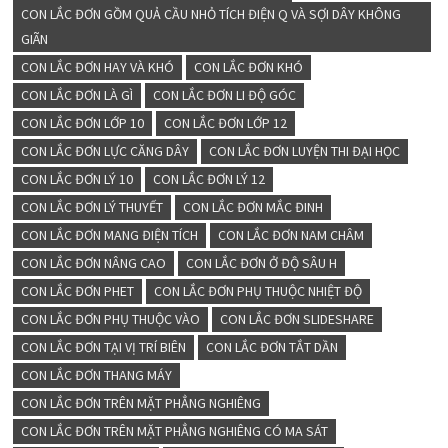
CON LẮC ĐƠN GỒM QUẢ CẦU NHỎ TÍCH ĐIỆN Q VÀ SỢI DÂY KHÔNG
GIÃN
CON LẮC ĐƠN HAY VÀ KHÓ
CON LẮC ĐƠN KHÓ
CON LẮC ĐƠN LÀ GÌ
CON LẮC ĐƠN LI ĐỘ GÓC
CON LẮC ĐƠN LỚP 10
CON LẮC ĐƠN LỚP 12
CON LẮC ĐƠN LỰC CĂNG DÂY
CON LẮC ĐƠN LUYỆN THI ĐẠI HỌC
CON LẮC ĐƠN LÝ 10
CON LẮC ĐƠN LÝ 12
CON LẮC ĐƠN LÝ THUYẾT
CON LẮC ĐƠN MẮC ĐINH
CON LẮC ĐƠN MANG ĐIỆN TÍCH
CON LẮC ĐƠN NAM CHÂM
CON LẮC ĐƠN NÂNG CAO
CON LẮC ĐƠN Ở ĐỘ SÂU H
CON LẮC ĐƠN PHET
CON LẮC ĐƠN PHỤ THUỘC NHIỆT ĐỘ
CON LẮC ĐƠN PHỤ THUỘC VÀO
CON LẮC ĐƠN SLIDESHARE
CON LẮC ĐƠN TẠI VỊ TRÍ BIÊN
CON LẮC ĐƠN TẮT DẦN
CON LẮC ĐƠN THANG MÁY
CON LẮC ĐƠN TRÊN MẶT PHẲNG NGHIÊNG
CON LẮC ĐƠN TRÊN MẶT PHẲNG NGHIÊNG CÓ MA SÁT