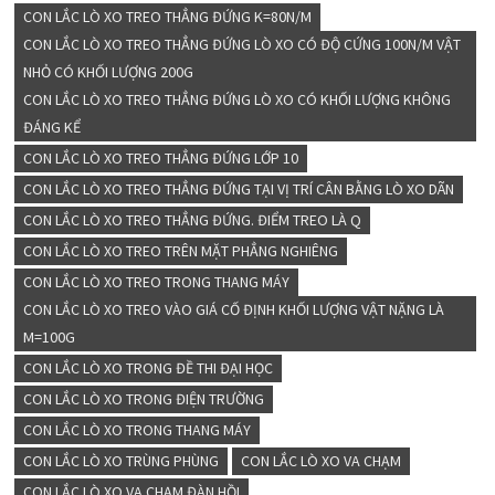
CON LẮC LÒ XO TREO THẲNG ĐỨNG K=80N/M
CON LẮC LÒ XO TREO THẲNG ĐỨNG LÒ XO CÓ ĐỘ CỨNG 100N/M VẬT
NHỎ CÓ KHỐI LƯỢNG 200G
CON LẮC LÒ XO TREO THẲNG ĐỨNG LÒ XO CÓ KHỐI LƯỢNG KHÔNG
ĐÁNG KỂ
CON LẮC LÒ XO TREO THẲNG ĐỨNG LỚP 10
CON LẮC LÒ XO TREO THẲNG ĐỨNG TẠI VỊ TRÍ CÂN BẰNG LÒ XO DÃN
CON LẮC LÒ XO TREO THẲNG ĐỨNG. ĐIỂM TREO LÀ Q
CON LẮC LÒ XO TREO TRÊN MẶT PHẲNG NGHIÊNG
CON LẮC LÒ XO TREO TRONG THANG MÁY
CON LẮC LÒ XO TREO VÀO GIÁ CỐ ĐỊNH KHỐI LƯỢNG VẬT NẶNG LÀ
M=100G
CON LẮC LÒ XO TRONG ĐỀ THI ĐẠI HỌC
CON LẮC LÒ XO TRONG ĐIỆN TRƯỜNG
CON LẮC LÒ XO TRONG THANG MÁY
CON LẮC LÒ XO TRÙNG PHÙNG
CON LẮC LÒ XO VA CHẠM
CON LẮC LÒ XO VA CHẠM ĐÀN HỒI