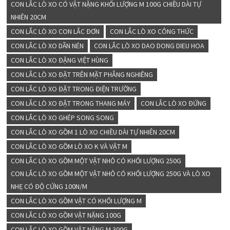
CON LẮC LÒ XO CÓ VẬT NẶNG KHỐI LƯỢNG M 100G CHIỀU DÀI TỰ
NHIÊN 20CM
CON LẮC LÒ XO CON LẮC ĐƠN
CON LẮC LÒ XO CÔNG THỨC
CON LẮC LÒ XO DÃN NÉN
CON LẮC LÒ XO DAO DONG DIEU HOA
CON LẮC LÒ XO ĐẶNG VIỆT HÙNG
CON LẮC LÒ XO ĐẶT TRÊN MẶT PHẲNG NGHIÊNG
CON LẮC LÒ XO ĐẶT TRONG ĐIỆN TRƯỜNG
CON LẮC LÒ XO ĐẶT TRONG THANG MÁY
CON LẮC LÒ XO ĐỨNG
CON LẮC LÒ XO GHÉP SONG SONG
CON LẮC LÒ XO GỒM 1 LÒ XO CHIỀU DÀI TỰ NHIÊN 20CM
CON LẮC LÒ XO GỒM LÒ XO K VÀ VẬT M
CON LẮC LÒ XO GỒM MỘT VẬT NHỎ CÓ KHỐI LƯỢNG 250G
CON LẮC LÒ XO GỒM MỘT VẬT NHỎ CÓ KHỐI LƯỢNG 250G VÀ LÒ XO
NHẸ CÓ ĐỘ CỨNG 100N/M
CON LẮC LÒ XO GỒM VẬT CÓ KHỐI LƯỢNG M
CON LẮC LÒ XO GỒM VẬT NẶNG 100G
CON LẮC LÒ XO GỒM VẬT NẶNG M 300G