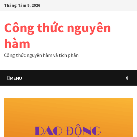
Skip
Tháng Tám 9, 2026
to
content
Công thức nguyên
hàm
Công thức nguyên hàm và tích phân
MENU