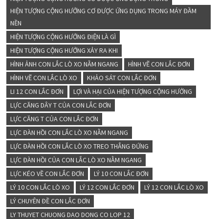
HIỆN TƯỢNG CỘNG HƯỞNG CƠ ĐƯỢC ỨNG DỤNG TRONG MÁY ĐẦM
NỀN
HIỆN TƯỢNG CỘNG HƯỞNG ĐIỆN LÀ GÌ
HIỆN TƯỢNG CỘNG HƯỞNG XẢY RA KHI
HÌNH ẢNH CON LẮC LÒ XO NẰM NGANG
HÌNH VẼ CON LẮC ĐƠN
HÌNH VẼ CON LẮC LÒ XO
KHẢO SÁT CON LẮC ĐƠN
LI 12 CON LẮC ĐƠN
LỢI VÀ HẠI CỦA HIỆN TƯỢNG CỘNG HƯỞNG
LỰC CĂNG DÂY T CỦA CON LẮC ĐƠN
LỰC CĂNG T CỦA CON LẮC ĐƠN
LỰC ĐÀN HỒI CON LẮC LÒ XO NẰM NGANG
LỰC ĐÀN HỒI CON LẮC LÒ XO TREO THẲNG ĐỨNG
LỰC ĐÀN HỒI CỦA CON LẮC LÒ XO NẰM NGANG
LỰC KÉO VỀ CON LẮC ĐƠN
LÝ 10 CON LẮC ĐƠN
LÝ 10 CON LẮC LÒ XO
LÝ 12 CON LẮC ĐƠN
LÝ 12 CON LẮC LÒ XO
LÝ CHUYÊN ĐỀ CON LẮC ĐƠN
LY THUYET CHUONG DAO DONG CO LOP 12