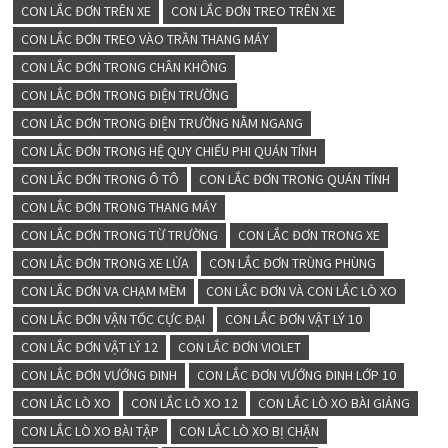
CON LẮC ĐƠN TRÊN XE
CON LẮC ĐƠN TREO TRÊN XE
CON LẮC ĐƠN TREO VÀO TRẦN THANG MÁY
CON LẮC ĐƠN TRONG CHÂN KHÔNG
CON LẮC ĐƠN TRONG ĐIỆN TRƯỜNG
CON LẮC ĐƠN TRONG ĐIỆN TRƯỜNG NẰM NGANG
CON LẮC ĐƠN TRONG HỆ QUY CHIẾU PHI QUÁN TÍNH
CON LẮC ĐƠN TRONG Ô TÔ
CON LẮC ĐƠN TRONG QUÁN TÍNH
CON LẮC ĐƠN TRONG THANG MÁY
CON LẮC ĐƠN TRONG TỪ TRƯỜNG
CON LẮC ĐƠN TRONG XE
CON LẮC ĐƠN TRONG XE LỬA
CON LẮC ĐƠN TRÙNG PHÙNG
CON LẮC ĐƠN VA CHẠM MỀM
CON LẮC ĐƠN VÀ CON LẮC LÒ XO
CON LẮC ĐƠN VẬN TỐC CỰC ĐẠI
CON LẮC ĐƠN VẬT LÝ 10
CON LẮC ĐƠN VẬT LÝ 12
CON LẮC ĐƠN VIOLET
CON LẮC ĐƠN VƯỚNG ĐINH
CON LẮC ĐƠN VƯỚNG ĐINH LỚP 10
CON LẮC LÒ XO
CON LẮC LÒ XO 12
CON LẮC LÒ XO BÀI GIẢNG
CON LẮC LÒ XO BÀI TẬP
CON LẮC LÒ XO BỊ CHẶN