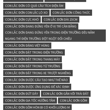
CON LẮC ĐƠN CÓ QUẢ CẦU TÍCH ĐIỆN ÂM
CON LẮC ĐƠN CON LẮC LÒ XO
CON LẮC ĐƠN CÔNG THỨC
CON LẮC ĐƠN CỰC KHÓ
CON LẮC ĐƠN DÀI 25CM
CON LẮC ĐƠN ĐANG ĐỨNG YÊN Ở VỊ TRÍ CÂN BẰNG
CON LẮC ĐƠN ĐANG ĐỨNG YÊN TRONG ĐIỆN TRƯỜNG ĐỀU NẰM
NGANG THÌ ĐIỆN TRƯỜNG ĐỘT NGỘT ĐỔI CHIỀU
CON LẮC ĐƠN ĐẶNG VIỆT HÙNG
CON LẮC ĐƠN ĐẶT TRONG ĐIỆN TRƯỜNG
CON LẮC ĐƠN ĐẶT TRONG THANG MÁY
CON LẮC ĐƠN ĐẶT TRONG TỪ TRƯỜNG
CON LẮC ĐƠN ĐẶT TRONG XE TRƯỢT NGHIÊNG
CON LẮC ĐƠN ĐƯỢC CẤU TẠO NHƯ THẾ NÀO
CON LẮC ĐƠN ĐƯỢC ỨNG DỤNG ĐỂ XÁC ĐỊNH
CON LẮC ĐƠN ĐỨT DÂY
CON LẮC ĐƠN GẮN VỚI TRÁI ĐẤT
CON LẮC ĐƠN GIA TỐC HƯỚNG TÂM
CON LẮC ĐƠN GỒM
CON LẮC ĐƠN GỒM HÒN BI CÓ KHỐI LƯỢNG M