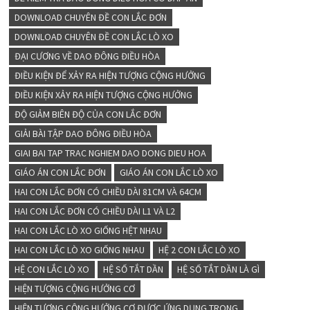
DOWNLOAD CHUYÊN ĐỀ CON LẮC ĐƠN
DOWNLOAD CHUYÊN ĐỀ CON LẮC LÒ XO
ĐẠI CƯƠNG VỀ DAO ĐÔNG ĐIỀU HÒA
ĐIỀU KIỆN ĐỂ XẢY RA HIỆN TƯỢNG CỘNG HƯỞNG
ĐIỀU KIỆN XẢY RA HIỆN TƯỢNG CỘNG HƯỞNG
ĐỘ GIẢM BIÊN ĐỘ CỦA CON LẮC ĐƠN
GIẢI BÀI TẬP DAO ĐÔNG ĐIỀU HÒA
GIAI BAI TAP TRAC NGHIEM DAO DONG DIEU HOA
GIÁO ÁN CON LẮC ĐƠN
GIÁO ÁN CON LẮC LÒ XO
HAI CON LẮC ĐƠN CÓ CHIỀU DÀI 81CM VÀ 64CM
HAI CON LẮC ĐƠN CÓ CHIỀU DÀI L1 VÀ L2
HAI CON LẮC LÒ XO GIỐNG HỆT NHAU
HAI CON LẮC LÒ XO GIỐNG NHAU
HỆ 2 CON LẮC LÒ XO
HỆ CON LẮC LÒ XO
HỆ SỐ TẮT DẦN
HỆ SỐ TẮT DẦN LÀ GÌ
HIỆN TƯỢNG CỘNG HƯỞNG CƠ
HIỆN TƯỢNG CỘNG HƯỞNG CƠ ĐƯỢC ỨNG DỤNG TRONG