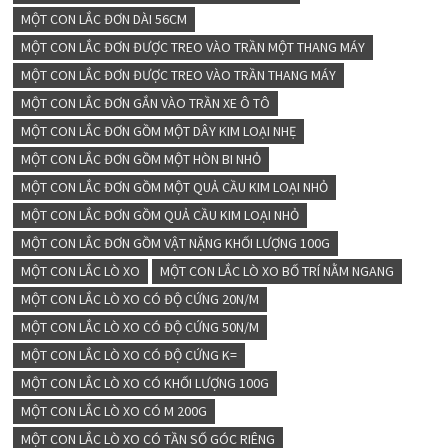
MỘT CON LẮC ĐƠN DÀI 56CM
MỘT CON LẮC ĐƠN ĐƯỢC TREO VÀO TRẦN MỘT THANG MÁY
MỘT CON LẮC ĐƠN ĐƯỢC TREO VÀO TRẦN THANG MÁY
MỘT CON LẮC ĐƠN GẮN VÀO TRẦN XE Ô TÔ
MỘT CON LẮC ĐƠN GỒM MỘT DÂY KIM LOẠI NHẸ
MỘT CON LẮC ĐƠN GỒM MỘT HÒN BI NHỎ
MỘT CON LẮC ĐƠN GỒM MỘT QUẢ CẦU KIM LOẠI NHỎ
MỘT CON LẮC ĐƠN GỒM QUẢ CẦU KIM LOẠI NHỎ
MỘT CON LẮC ĐƠN GỒM VẬT NẶNG KHỐI LƯỢNG 100G
MỘT CON LẮC LÒ XO
MỘT CON LẮC LÒ XO BỐ TRÍ NẰM NGANG
MỘT CON LẮC LÒ XO CÓ ĐỘ CỨNG 20N/M
MỘT CON LẮC LÒ XO CÓ ĐỘ CỨNG 50N/M
MỘT CON LẮC LÒ XO CÓ ĐỘ CỨNG K=
MỘT CON LẮC LÒ XO CÓ KHỐI LƯỢNG 100G
MỘT CON LẮC LÒ XO CÓ M 200G
MỘT CON LẮC LÒ XO CÓ TẦN SỐ GÓC RIÊNG