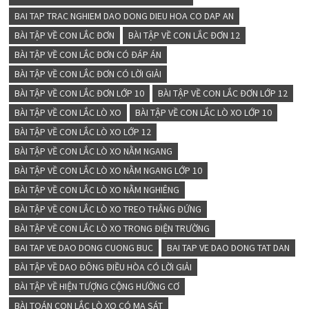
BAI TAP TRAC NGHIEM DAO DONG DIEU HOA CO DAP AN
BÀI TẬP VỀ CON LẮC ĐƠN
BÀI TẬP VỀ CON LẮC ĐƠN 12
BÀI TẬP VỀ CON LẮC ĐƠN CÓ ĐÁP ÁN
BÀI TẬP VỀ CON LẮC ĐƠN CÓ LỜI GIẢI
BÀI TẬP VỀ CON LẮC ĐƠN LỚP 10
BÀI TẬP VỀ CON LẮC ĐƠN LỚP 12
BÀI TẬP VỀ CON LẮC LÒ XO
BÀI TẬP VỀ CON LẮC LÒ XO LỚP 10
BÀI TẬP VỀ CON LẮC LÒ XO LỚP 12
BÀI TẬP VỀ CON LẮC LÒ XO NẰM NGANG
BÀI TẬP VỀ CON LẮC LÒ XO NẰM NGANG LỚP 10
BÀI TẬP VỀ CON LẮC LÒ XO NẰM NGHIÊNG
BÀI TẬP VỀ CON LẮC LÒ XO TREO THẲNG ĐỨNG
BÀI TẬP VỀ CON LẮC LÒ XO TRONG ĐIỆN TRƯỜNG
BAI TAP VE DAO DONG CUONG BUC
BAI TAP VE DAO DONG TAT DAN
BÀI TẬP VỀ DAO ĐÔNG ĐIỀU HÒA CÓ LỜI GIẢI
BÀI TẬP VỀ HIỆN TƯỢNG CỘNG HƯỞNG CƠ
BÀI TOÁN CON LẮC LÒ XO CÓ MA SÁT