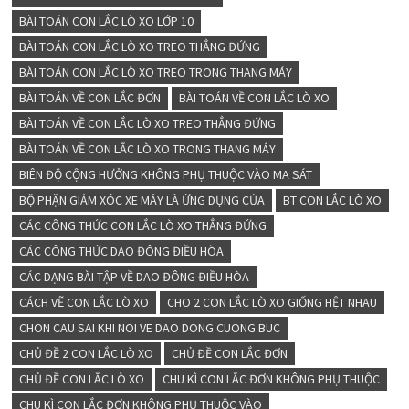
BÀI TOÁN CON LẮC LÒ XO LỚP 10
BÀI TOÁN CON LẮC LÒ XO TREO THẲNG ĐỨNG
BÀI TOÁN CON LẮC LÒ XO TREO TRONG THANG MÁY
BÀI TOÁN VỀ CON LẮC ĐƠN
BÀI TOÁN VỀ CON LẮC LÒ XO
BÀI TOÁN VỀ CON LẮC LÒ XO TREO THẲNG ĐỨNG
BÀI TOÁN VỀ CON LẮC LÒ XO TRONG THANG MÁY
BIÊN ĐỘ CỘNG HƯỞNG KHÔNG PHỤ THUỘC VÀO MA SÁT
BỘ PHẬN GIẢM XÓC XE MÁY LÀ ỨNG DỤNG CỦA
BT CON LẮC LÒ XO
CÁC CÔNG THỨC CON LẮC LÒ XO THẲNG ĐỨNG
CÁC CÔNG THỨC DAO ĐÔNG ĐIỀU HÒA
CÁC DẠNG BÀI TẬP VỀ DAO ĐÔNG ĐIỀU HÒA
CÁCH VẼ CON LẮC LÒ XO
CHO 2 CON LẮC LÒ XO GIỐNG HỆT NHAU
CHON CAU SAI KHI NOI VE DAO DONG CUONG BUC
CHỦ ĐỀ 2 CON LẮC LÒ XO
CHỦ ĐỀ CON LẮC ĐƠN
CHỦ ĐỀ CON LẮC LÒ XO
CHU KÌ CON LẮC ĐƠN KHÔNG PHỤ THUỘC
CHU KÌ CON LẮC ĐƠN KHÔNG PHỤ THUỘC VÀO