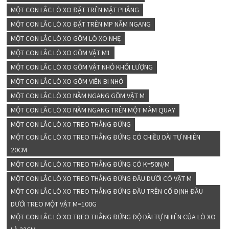
MỘT CON LẮC LÒ XO ĐẶT TRÊN MẶT PHẲNG
MỘT CON LẮC LÒ XO ĐẶT TRÊN MP NẰM NGANG
MỘT CON LẮC LÒ XO GỒM LÒ XO NHẸ
MỘT CON LẮC LÒ XO GỒM VẬT M1
MỘT CON LẮC LÒ XO GỒM VẬT NHỎ KHỐI LƯỢNG
MỘT CON LẮC LÒ XO GỒM VIÊN BI NHỎ
MỘT CON LẮC LÒ XO NẰM NGANG GỒM VẬT M
MỘT CON LẮC LÒ XO NẰM NGANG TRÊN MỘT MÂM QUAY
MỘT CON LẮC LÒ XO TREO THẲNG ĐỨNG
MỘT CON LẮC LÒ XO TREO THẲNG ĐỨNG CÓ CHIỀU DÀI TỰ NHIÊN
20CM
MỘT CON LẮC LÒ XO TREO THẲNG ĐỨNG CÓ K=50N/M
MỘT CON LẮC LÒ XO TREO THẲNG ĐỨNG ĐẦU DƯỚI CÓ VẬT M
MỘT CON LẮC LÒ XO TREO THẲNG ĐỨNG ĐẦU TRÊN CỐ ĐỊNH ĐẦU
DƯỚI TREO MỘT VẬT M=100G
MỘT CON LẮC LÒ XO TREO THẲNG ĐỨNG ĐỘ DÀI TỰ NHIÊN CỦA LÒ XO