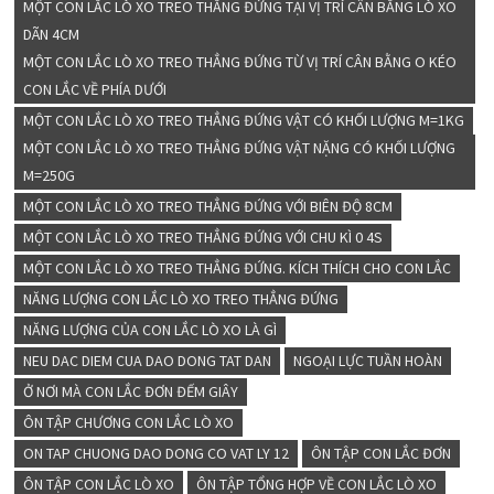
MỘT CON LẮC LÒ XO TREO THẲNG ĐỨNG TẠI VỊ TRÍ CÂN BẰNG LÒ XO
DÃN 4CM
MỘT CON LẮC LÒ XO TREO THẲNG ĐỨNG TỪ VỊ TRÍ CÂN BẰNG O KÉO
CON LẮC VỀ PHÍA DƯỚI
MỘT CON LẮC LÒ XO TREO THẲNG ĐỨNG VẬT CÓ KHỐI LƯỢNG M=1KG
MỘT CON LẮC LÒ XO TREO THẲNG ĐỨNG VẬT NẶNG CÓ KHỐI LƯỢNG
M=250G
MỘT CON LẮC LÒ XO TREO THẲNG ĐỨNG VỚI BIÊN ĐỘ 8CM
MỘT CON LẮC LÒ XO TREO THẲNG ĐỨNG VỚI CHU KÌ 0 4S
MỘT CON LẮC LÒ XO TREO THẲNG ĐỨNG. KÍCH THÍCH CHO CON LẮC
NĂNG LƯỢNG CON LẮC LÒ XO TREO THẲNG ĐỨNG
NĂNG LƯỢNG CỦA CON LẮC LÒ XO LÀ GÌ
NEU DAC DIEM CUA DAO DONG TAT DAN
NGOẠI LỰC TUẦN HOÀN
Ở NƠI MÀ CON LẮC ĐƠN ĐẾM GIÂY
ÔN TẬP CHƯƠNG CON LẮC LÒ XO
ON TAP CHUONG DAO DONG CO VAT LY 12
ÔN TẬP CON LẮC ĐƠN
ÔN TẬP CON LẮC LÒ XO
ÔN TẬP TỔNG HỢP VỀ CON LẮC LÒ XO