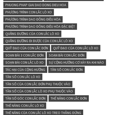
PHUONG PHAP GIAI DAO DONG DIEU HOA
PHƯƠNG TRÌNH CON LẮC LÒ XO
PHƯƠNG TRÌNH DAO ĐÔNG ĐIỀU HÒA
PHƯƠNG TRÌNH DAO ĐÔNG ĐIỀU HÒA ĐẶC BIỆT
QUÃNG ĐƯỜNG CỦA CON LẮC LÒ XO
QUÃNG ĐƯỜNG ĐI ĐƯỢC CỦA CON LẮC LÒ XO
QUỸ ĐẠO CỦA CON LẮC ĐƠN
QUỸ ĐẠO CỦA CON LẮC LÒ XO
SOẠN BÀI 3 CON LẮC ĐƠN
SOẠN BÀI CON LẮC ĐƠN
SOẠN BÀI CON LẮC LÒ XO
SỰ CỘNG HƯỞNG CƠ XẢY RA KHI NÀO
TÁC HẠI CỦA CỘNG HƯỞNG
TẦN SỐ CON LẮC ĐƠN
TẦN SỐ CON LẮC LÒ XO
TẦN SỐ CỦA CON LẮC ĐƠN PHỤ THUỘC VÀO
TẦN SỐ CỦA CON LẮC LÒ XO PHỤ THUỘC VÀO
TẦN SỐ GÓC CON LẮC ĐƠN
THẾ NĂNG CON LẮC ĐƠN
THẾ NĂNG CON LẮC LÒ XO
THẾ NĂNG CỦA CON LẮC LÒ XO TREO THẲNG ĐỨNG