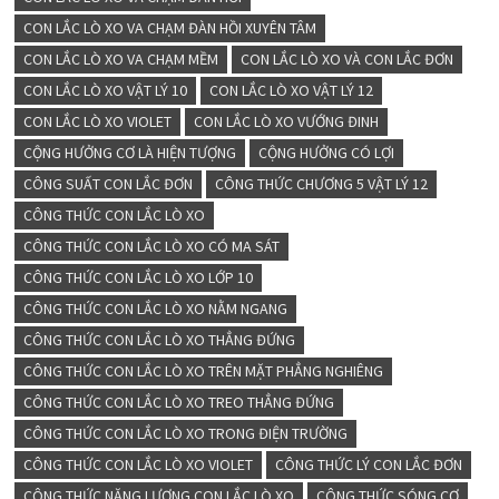
CON LẮC LÒ XO VA CHẠM ĐÀN HỒI XUYÊN TÂM
CON LẮC LÒ XO VA CHẠM MỀM
CON LẮC LÒ XO VÀ CON LẮC ĐƠN
CON LẮC LÒ XO VẬT LÝ 10
CON LẮC LÒ XO VẬT LÝ 12
CON LẮC LÒ XO VIOLET
CON LẮC LÒ XO VƯỚNG ĐINH
CỘNG HƯỞNG CƠ LÀ HIỆN TƯỢNG
CỘNG HƯỞNG CÓ LỢI
CÔNG SUẤT CON LẮC ĐƠN
CÔNG THỨC CHƯƠNG 5 VẬT LÝ 12
CÔNG THỨC CON LẮC LÒ XO
CÔNG THỨC CON LẮC LÒ XO CÓ MA SÁT
CÔNG THỨC CON LẮC LÒ XO LỚP 10
CÔNG THỨC CON LẮC LÒ XO NẰM NGANG
CÔNG THỨC CON LẮC LÒ XO THẲNG ĐỨNG
CÔNG THỨC CON LẮC LÒ XO TRÊN MẶT PHẲNG NGHIÊNG
CÔNG THỨC CON LẮC LÒ XO TREO THẲNG ĐỨNG
CÔNG THỨC CON LẮC LÒ XO TRONG ĐIỆN TRƯỜNG
CÔNG THỨC CON LẮC LÒ XO VIOLET
CÔNG THỨC LÝ CON LẮC ĐƠN
CÔNG THỨC NĂNG LƯỢNG CON LẮC LÒ XO
CÔNG THỨC SÓNG CƠ