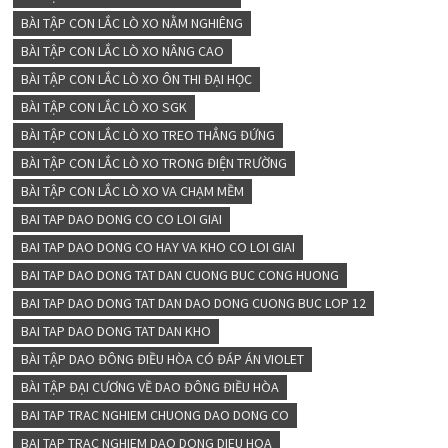
BÀI TẬP CON LẮC LÒ XO NẰM NGHIÊNG
BÀI TẬP CON LẮC LÒ XO NÂNG CAO
BÀI TẬP CON LẮC LÒ XO ÔN THI ĐẠI HỌC
BÀI TẬP CON LẮC LÒ XO SGK
BÀI TẬP CON LẮC LÒ XO TREO THẲNG ĐỨNG
BÀI TẬP CON LẮC LÒ XO TRONG ĐIỆN TRƯỜNG
BÀI TẬP CON LẮC LÒ XO VA CHẠM MỀM
BAI TAP DAO DONG CO CO LOI GIAI
BAI TAP DAO DONG CO HAY VA KHO CO LOI GIAI
BAI TAP DAO DONG TAT DAN CUONG BUC CONG HUONG
BAI TAP DAO DONG TAT DAN DAO DONG CUONG BUC LOP 12
BAI TAP DAO DONG TAT DAN KHO
BÀI TẬP DAO ĐÔNG ĐIỀU HÒA CÓ ĐÁP ÁN VIOLET
BÀI TẬP ĐẠI CƯƠNG VỀ DAO ĐÔNG ĐIỀU HÒA
BAI TAP TRAC NGHIEM CHUONG DAO DONG CO
BAI TAP TRAC NGHIEM DAO DONG DIEU HOA