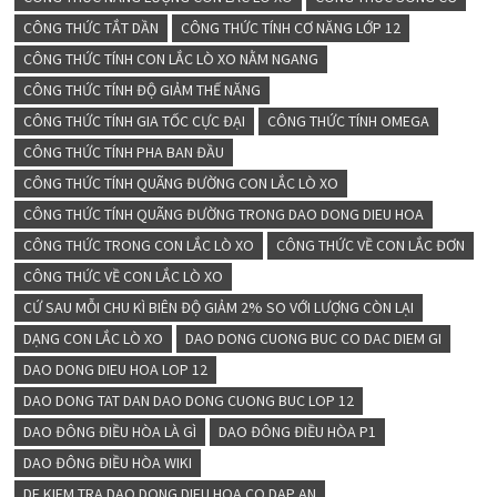
CÔNG THỨC TẮT DẦN
CÔNG THỨC TÍNH CƠ NĂNG LỚP 12
CÔNG THỨC TÍNH CON LẮC LÒ XO NẰM NGANG
CÔNG THỨC TÍNH ĐỘ GIẢM THẾ NĂNG
CÔNG THỨC TÍNH GIA TỐC CỰC ĐẠI
CÔNG THỨC TÍNH OMEGA
CÔNG THỨC TÍNH PHA BAN ĐẦU
CÔNG THỨC TÍNH QUÃNG ĐƯỜNG CON LẮC LÒ XO
CÔNG THỨC TÍNH QUÃNG ĐƯỜNG TRONG DAO DONG DIEU HOA
CÔNG THỨC TRONG CON LẮC LÒ XO
CÔNG THỨC VỀ CON LẮC ĐƠN
CÔNG THỨC VỀ CON LẮC LÒ XO
CỨ SAU MỖI CHU KÌ BIÊN ĐỘ GIẢM 2% SO VỚI LƯỢNG CÒN LẠI
DẠNG CON LẮC LÒ XO
DAO DONG CUONG BUC CO DAC DIEM GI
DAO DONG DIEU HOA LOP 12
DAO DONG TAT DAN DAO DONG CUONG BUC LOP 12
DAO ĐÔNG ĐIỀU HÒA LÀ GÌ
DAO ĐÔNG ĐIỀU HÒA P1
DAO ĐÔNG ĐIỀU HÒA WIKI
DE KIEM TRA DAO DONG DIEU HOA CO DAP AN