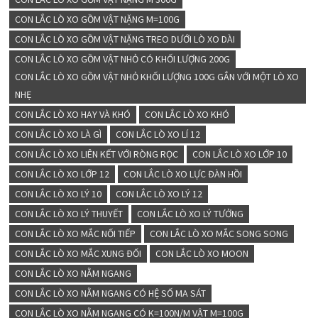
CON LẮC LÒ XO GỒM VẬT NẶNG M=100G
CON LẮC LÒ XO GỒM VẬT NẶNG TREO DƯỚI LÒ XO DÀI
CON LẮC LÒ XO GỒM VẬT NHỎ CÓ KHỐI LƯỢNG 200G
CON LẮC LÒ XO GỒM VẬT NHỎ KHỐI LƯỢNG 100G GẮN VỚI MỘT LÒ XO
NHẸ
CON LẮC LÒ XO HAY VÀ KHÓ
CON LẮC LÒ XO KHÓ
CON LẮC LÒ XO LÀ GÌ
CON LẮC LÒ XO LÍ 12
CON LẮC LÒ XO LIÊN KẾT VỚI RÒNG RỌC
CON LẮC LÒ XO LỚP 10
CON LẮC LÒ XO LỚP 12
CON LẮC LÒ XO LỰC ĐÀN HỒI
CON LẮC LÒ XO LÝ 10
CON LẮC LÒ XO LÝ 12
CON LẮC LÒ XO LÝ THUYẾT
CON LẮC LÒ XO LÝ TƯỞNG
CON LẮC LÒ XO MẮC NỐI TIẾP
CON LẮC LÒ XO MẮC SONG SONG
CON LẮC LÒ XO MẮC XUNG ĐỐI
CON LẮC LÒ XO MOON
CON LẮC LÒ XO NẰM NGANG
CON LẮC LÒ XO NẰM NGANG CÓ HỆ SỐ MA SÁT
CON LẮC LÒ XO NẰM NGANG CÓ K=100N/M VẬT M=100G