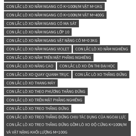
CON LẮC LÒ XO NẰM NGANG CÓ K=100N/M VẬT M=1KG
CON LẮC LÒ XO NẰM NGANG CÓ K=100N/M VẬT M=400G
CON LẮC LÒ XO NẰM NGANG CÓ MA SÁT
CON LẮC LÒ XO NẰM NGANG LỚP 10
CON LẮC LÒ XO NẰM NGANG VẬT NẶNG CÓ M=0 3KG
CON LẮC LÒ XO NẰM NGANG VIOLET
CON LẮC LÒ XO NẰM NGHIÊNG
CON LẮC LÒ XO NẰM TRÊN MẶT PHẲNG NGHIÊNG
CON LẮC LÒ XO NÂNG CAO
CON LẮC LÒ XO ÔN THI ĐẠI HỌC
CON LẮC LÒ XO QUAY QUANH TRỤC
CON LẮC LÒ XO THẲNG ĐỨNG
CON LẮC LÒ XO THANG MÁY
CON LẮC LÒ XO THEO PHƯƠNG THẲNG ĐỨNG
CON LẮC LÒ XO TRÊN MẶT PHẲNG NGHIÊNG
CON LẮC LÒ XO TREO THẲNG ĐỨNG
CON LẮC LÒ XO TREO THẲNG ĐỨNG CHỊU TÁC DỤNG CỦA NGOẠI LỰC
CON LẮC LÒ XO TREO THẲNG ĐỨNG GỒM LÒ XO ĐỘ CỨNG K=100N/M
VÀ VẬT NẶNG KHỐI LƯỢNG M=100G