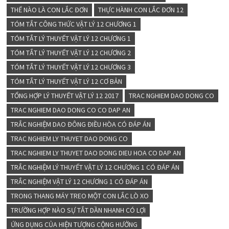
THẾ NÀO LÀ CON LẮC ĐƠN
THỰC HÀNH CON LẮC ĐƠN 12
TÓM TẮT CÔNG THỨC VẬT LÝ 12 CHƯƠNG 1
TÓM TẮT LÝ THUYẾT VẬT LÝ 12 CHƯƠNG 1
TÓM TẮT LÝ THUYẾT VẬT LÝ 12 CHƯƠNG 2
TÓM TẮT LÝ THUYẾT VẬT LÝ 12 CHƯƠNG 3
TÓM TẮT LÝ THUYẾT VẬT LÝ 12 CƠ BẢN
TỔNG HỢP LÝ THUYẾT VẬT LÝ 12 2017
TRAC NGHIEM DAO DONG CO
TRAC NGHIEM DAO DONG CO CO DAP AN
TRẮC NGHIỆM DAO ĐÔNG ĐIỀU HÒA CÓ ĐÁP ÁN
TRAC NGHIEM LY THUYET DAO DONG CO
TRAC NGHIEM LY THUYET DAO DONG DIEU HOA CO DAP AN
TRẮC NGHIỆM LÝ THUYẾT VẬT LÝ 12 CHƯƠNG 1 CÓ ĐÁP ÁN
TRẮC NGHIỆM VẬT LÝ 12 CHƯƠNG 1 CÓ ĐÁP ÁN
TRONG THANG MÁY TREO MỘT CON LẮC LÒ XO
TRƯỜNG HỢP NÀO SỰ TẮT DẦN NHANH CÓ LỢI
ỨNG DỤNG CỦA HIỆN TƯỢNG CỘNG HƯỞNG