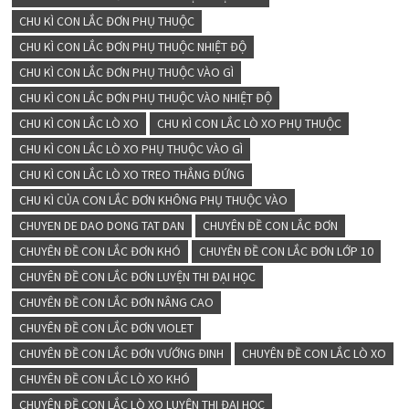
CHU KÌ CON LẮC ĐƠN PHỤ THUỘC
CHU KÌ CON LẮC ĐƠN PHỤ THUỘC NHIỆT ĐỘ
CHU KÌ CON LẮC ĐƠN PHỤ THUỘC VÀO GÌ
CHU KÌ CON LẮC ĐƠN PHỤ THUỘC VÀO NHIỆT ĐỘ
CHU KÌ CON LẮC LÒ XO
CHU KÌ CON LẮC LÒ XO PHỤ THUỘC
CHU KÌ CON LẮC LÒ XO PHỤ THUỘC VÀO GÌ
CHU KÌ CON LẮC LÒ XO TREO THẲNG ĐỨNG
CHU KÌ CỦA CON LẮC ĐƠN KHÔNG PHỤ THUỘC VÀO
CHUYEN DE DAO DONG TAT DAN
CHUYÊN ĐỀ CON LẮC ĐƠN
CHUYÊN ĐỀ CON LẮC ĐƠN KHÓ
CHUYÊN ĐỀ CON LẮC ĐƠN LỚP 10
CHUYÊN ĐỀ CON LẮC ĐƠN LUYỆN THI ĐẠI HỌC
CHUYÊN ĐỀ CON LẮC ĐƠN NÂNG CAO
CHUYÊN ĐỀ CON LẮC ĐƠN VIOLET
CHUYÊN ĐỀ CON LẮC ĐƠN VƯỚNG ĐINH
CHUYÊN ĐỀ CON LẮC LÒ XO
CHUYÊN ĐỀ CON LẮC LÒ XO KHÓ
CHUYÊN ĐỀ CON LẮC LÒ XO LUYỆN THI ĐẠI HỌC