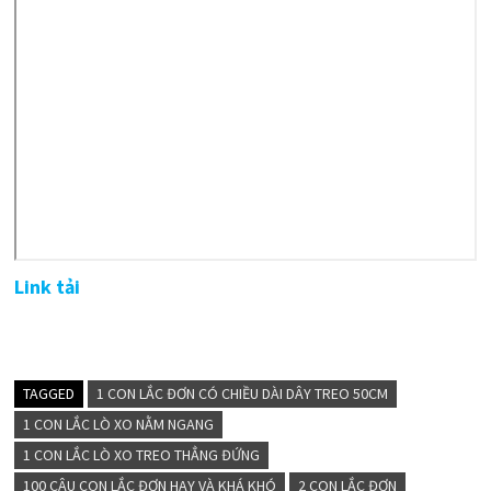
Link tải
TAGGED
1 CON LẮC ĐƠN CÓ CHIỀU DÀI DÂY TREO 50CM
1 CON LẮC LÒ XO NẰM NGANG
1 CON LẮC LÒ XO TREO THẲNG ĐỨNG
100 CÂU CON LẮC ĐƠN HAY VÀ KHÁ KHÓ
2 CON LẮC ĐƠN