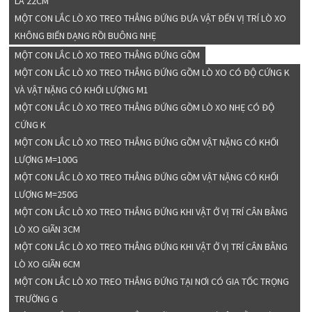
LÀ 22CM
MỘT CON LẮC LÒ XO TREO THẲNG ĐỨNG ĐƯA VẬT ĐẾN VỊ TRÍ LÒ XO
KHÔNG BIẾN DẠNG RỒI BUÔNG NHẸ
MỘT CON LẮC LÒ XO TREO THẲNG ĐỨNG GỒM
MỘT CON LẮC LÒ XO TREO THẲNG ĐỨNG GỒM LÒ XO CÓ ĐỘ CỨNG K
VÀ VẬT NẶNG CÓ KHỐI LƯỢNG M1
MỘT CON LẮC LÒ XO TREO THẲNG ĐỨNG GỒM LÒ XO NHẸ CÓ ĐỘ
CỨNG K
MỘT CON LẮC LÒ XO TREO THẲNG ĐỨNG GỒM VẬT NẶNG CÓ KHỐI
LƯỢNG M=100G
MỘT CON LẮC LÒ XO TREO THẲNG ĐỨNG GỒM VẬT NẶNG CÓ KHỐI
LƯỢNG M=250G
MỘT CON LẮC LÒ XO TREO THẲNG ĐỨNG KHI VẬT Ở VỊ TRÍ CÂN BẰNG
LÒ XO GIÃN 3CM
MỘT CON LẮC LÒ XO TREO THẲNG ĐỨNG KHI VẬT Ở VỊ TRÍ CÂN BẰNG
LÒ XO GIÃN 6CM
MỘT CON LẮC LÒ XO TREO THẲNG ĐỨNG TẠI NƠI CÓ GIA TỐC TRỌNG
TRƯỜNG G