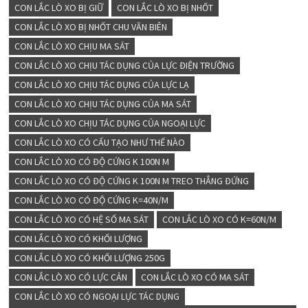
CON LẮC LÒ XO BỊ GIỮ
CON LẮC LÒ XO BỊ NHỐT
CON LẮC LÒ XO BỊ NHỐT CHU VĂN BIÊN
CON LẮC LÒ XO CHỊU MA SÁT
CON LẮC LÒ XO CHỊU TÁC DỤNG CỦA LỰC ĐIỆN TRƯỜNG
CON LẮC LÒ XO CHỊU TÁC DỤNG CỦA LỰC LẠ
CON LẮC LÒ XO CHỊU TÁC DỤNG CỦA MA SÁT
CON LẮC LÒ XO CHỊU TÁC DỤNG CỦA NGOẠI LỰC
CON LẮC LÒ XO CÓ CẤU TẠO NHƯ THẾ NÀO
CON LẮC LÒ XO CÓ ĐỘ CỨNG K 100N M
CON LẮC LÒ XO CÓ ĐỘ CỨNG K 100N M TREO THẲNG ĐỨNG
CON LẮC LÒ XO CÓ ĐỘ CỨNG K=40N/M
CON LẮC LÒ XO CÓ HỆ SỐ MA SÁT
CON LẮC LÒ XO CÓ K=60N/M
CON LẮC LÒ XO CÓ KHỐI LƯỢNG
CON LẮC LÒ XO CÓ KHỐI LƯỢNG 250G
CON LẮC LÒ XO CÓ LỰC CẢN
CON LẮC LÒ XO CÓ MA SÁT
CON LẮC LÒ XO CÓ NGOẠI LỰC TÁC DỤNG