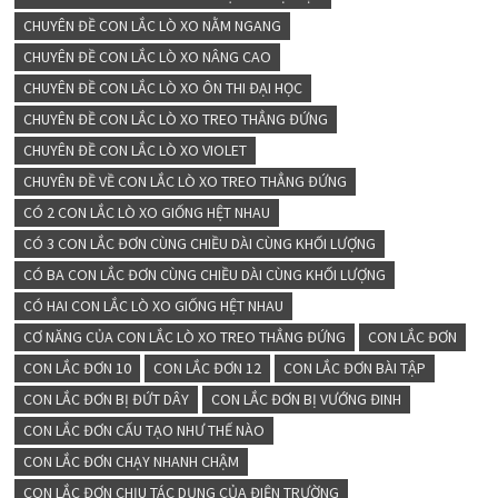
CHUYÊN ĐỀ CON LẮC LÒ XO NẰM NGANG
CHUYÊN ĐỀ CON LẮC LÒ XO NÂNG CAO
CHUYÊN ĐỀ CON LẮC LÒ XO ÔN THI ĐẠI HỌC
CHUYÊN ĐỀ CON LẮC LÒ XO TREO THẲNG ĐỨNG
CHUYÊN ĐỀ CON LẮC LÒ XO VIOLET
CHUYÊN ĐỀ VỀ CON LẮC LÒ XO TREO THẲNG ĐỨNG
CÓ 2 CON LẮC LÒ XO GIỐNG HỆT NHAU
CÓ 3 CON LẮC ĐƠN CÙNG CHIỀU DÀI CÙNG KHỐI LƯỢNG
CÓ BA CON LẮC ĐƠN CÙNG CHIỀU DÀI CÙNG KHỐI LƯỢNG
CÓ HAI CON LẮC LÒ XO GIỐNG HỆT NHAU
CƠ NĂNG CỦA CON LẮC LÒ XO TREO THẲNG ĐỨNG
CON LẮC ĐƠN
CON LẮC ĐƠN 10
CON LẮC ĐƠN 12
CON LẮC ĐƠN BÀI TẬP
CON LẮC ĐƠN BỊ ĐỨT DÂY
CON LẮC ĐƠN BỊ VƯỚNG ĐINH
CON LẮC ĐƠN CẤU TẠO NHƯ THẾ NÀO
CON LẮC ĐƠN CHẠY NHANH CHẬM
CON LẮC ĐƠN CHỊU TÁC DỤNG CỦA ĐIỆN TRƯỜNG