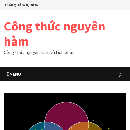
Skip
Tháng Tám 8, 2026
to
content
Công thức nguyên
hàm
Công thức nguyên hàm và tích phân
MENU