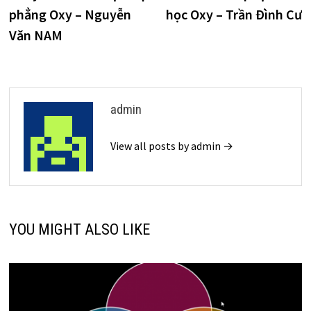
hướng
phẳng Oxy – Nguyễn
học Oxy – Trần Đình Cư
bài
Văn NAM
viết
admin
View all posts by admin →
YOU MIGHT ALSO LIKE