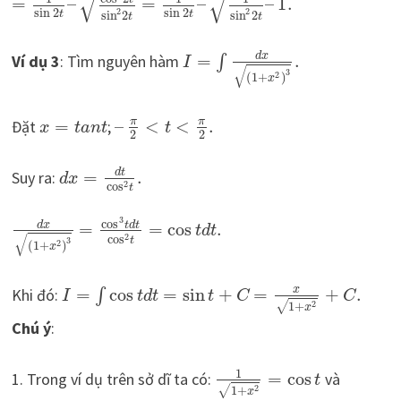
√
√
=
–
=
–
–
1
.
sin
2
sin
2
2
2
sin
2
sin
2
t
t
t
t
d
x
Ví dụ 3
: Tìm nguyên hàm
=
.
∫
I
√
3
2
(
1
+
)
x
π
π
Đặt
=
;
–
<
<
.
x
t
a
n
t
t
2
2
d
t
Suy ra:
=
.
d
x
2
cos
t
3
cos
d
x
t
d
t
=
=
cos
.
t
d
t
√
2
cos
t
3
2
(
1
+
)
x
x
Khi đó:
=
cos
=
sin
+
=
+
.
∫
I
t
d
t
t
C
C
√
2
1
+
x
Chú ý
:
1
1. Trong ví dụ trên sở dĩ ta có:
=
cos
và
t
√
2
1
+
x