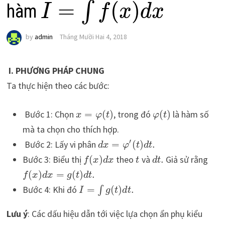
=
(
)
∫
hàm
I
f
x
d
x
by
admin
Tháng Mười Hai 4, 2018
I.
PHƯƠNG PHÁP CHUNG
Ta thực hiện theo các bước:
Bước 1: Chọn
=
(
)
, trong đó
(
)
là hàm số
x
φ
t
φ
t
mà ta chọn cho thích hợp.
′
Bước 2: Lấy vi phân
=
(
)
.
d
x
φ
t
d
t
Bước 3: Biểu thị
(
)
theo
và
.
Giả sử rằng
f
x
d
x
t
d
t
(
)
=
(
)
.
f
x
d
x
g
t
d
t
Bước 4: Khi đó
=
(
)
.
∫
I
g
t
d
t
Lưu ý
: Các dấu hiệu dẫn tới việc lựa chọn ẩn phụ kiểu