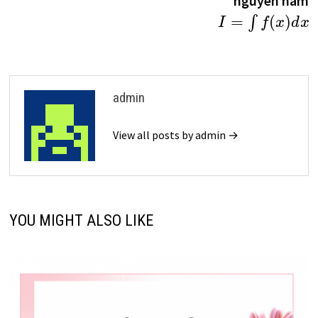
nguyên hàm
viết
=
(
)
∫
I
f
x
d
x
admin
View all posts by admin →
YOU MIGHT ALSO LIKE