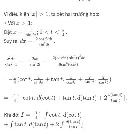
Vì điều kiện
|
|
>
1
, ta xét hai trường hợp:
x
+ Với
>
1
:
x
1
π
Đặt
=
;
0
<
<
.
x
t
sin
2
4
t
2
cos
2
t
d
t
Suy ra:
=
.
d
x
2
sin
2
t
2
2
2
2
(
+
sin
)
2
c
o
s
t
t
d
t
2
x
d
x
d
t
=
–
=
–
3
3
√
3
sin
2
8
sin
cos
2
–
1
t
t
t
x
1
1
1
2
2
=
–
(
cot
.
+
tan
.
+
.
)
t
t
tan
4
2
2
2
cos
cos
t
sin
t
t
t
(
tan
)
d
t
1
=
–
[
–
cot
.
(
cot
)
+
tan
.
(
tan
)
+
2
]
.
t
d
t
t
d
t
tan
4
t
1
Khi đó:
=
–
[
–
cot
.
(
cot
)
∫
I
t
d
t
4
(
tan
)
d
t
+
tan
.
(
tan
)
+
2
]
∫
∫
t
d
t
tan
t