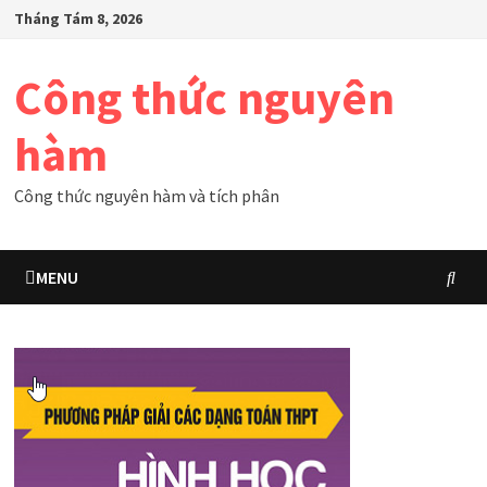
Skip
Tháng Tám 8, 2026
to
content
Công thức nguyên
hàm
Công thức nguyên hàm và tích phân
MENU