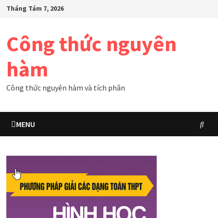
Skip
Tháng Tám 7, 2026
to
content
Công thức nguyên
hàm
Công thức nguyên hàm và tích phân
MENU