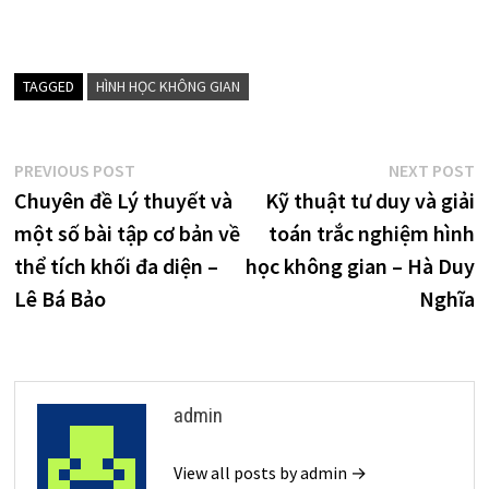
TAGGED
HÌNH HỌC KHÔNG GIAN
Điều
Previous
N
PREVIOUS POST
NEXT POST
post:
p
Chuyên đề Lý thuyết và
Kỹ thuật tư duy và giải
hướng
một số bài tập cơ bản về
toán trắc nghiệm hình
bài
thể tích khối đa diện –
học không gian – Hà Duy
viết
Lê Bá Bảo
Nghĩa
admin
View all posts by admin →