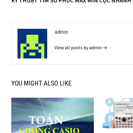
KỸ THUẬT TÌM SỐ PHỨC MAX MIN CỰC NHANH
hướng
bài
viết
admin
View all posts by admin →
YOU MIGHT ALSO LIKE