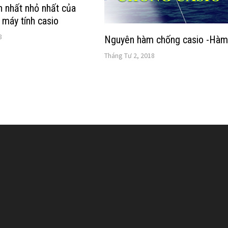
ớn nhất nhỏ nhất của
máy tính casio
8
Nguyên hàm chống casio -Hàm
Tháng Tư 2, 2018