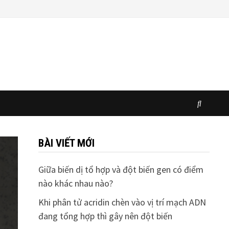
BÀI VIẾT MỚI
Giữa biến dị tổ hợp và đột biến gen có điểm
nào khác nhau nào?
Khi phân tử acridin chèn vào vị trí mạch ADN
đang tổng hợp thì gây nên đột biến