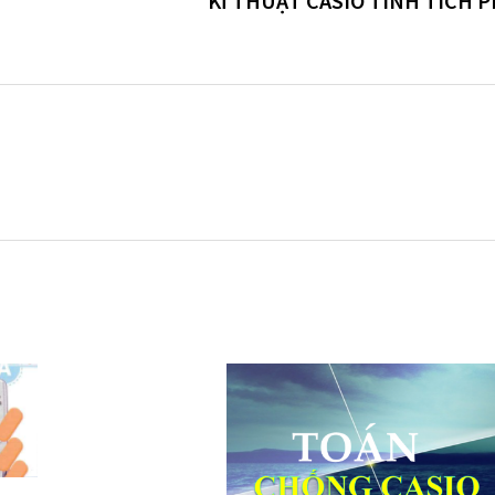
KĨ THUẬT CASIO TÍNH TÍCH 