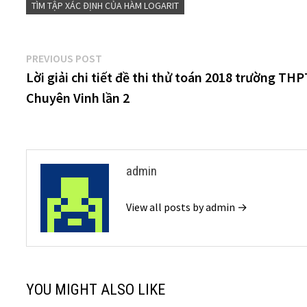
TÌM TẬP XÁC ĐỊNH CỦA HÀM LOGARIT
Điều
Previous
PREVIOUS POST
post:
Lời giải chi tiết đề thi thử toán 2018 trường TH
hướng
Chuyên Vinh lần 2
bài
viết
admin
View all posts by admin →
YOU MIGHT ALSO LIKE