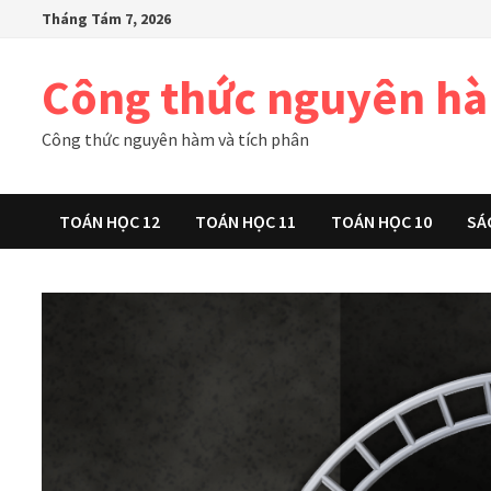
Skip
Tháng Tám 7, 2026
to
content
Công thức nguyên h
Công thức nguyên hàm và tích phân
TOÁN HỌC 12
TOÁN HỌC 11
TOÁN HỌC 10
SÁ