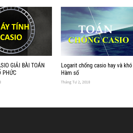
SIO GIẢI BÀI TOÁN
Logarit chống casio hay và khó
Ố PHỨC
Hàm số
8
Tháng Tư 2, 2018