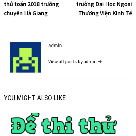
thử toán 2018 trường
trường Đại Học Ngoại
bài
chuyên Hà Giang
Thương Viện Kinh Tế
viết
admin
View all posts by admin →
YOU MIGHT ALSO LIKE