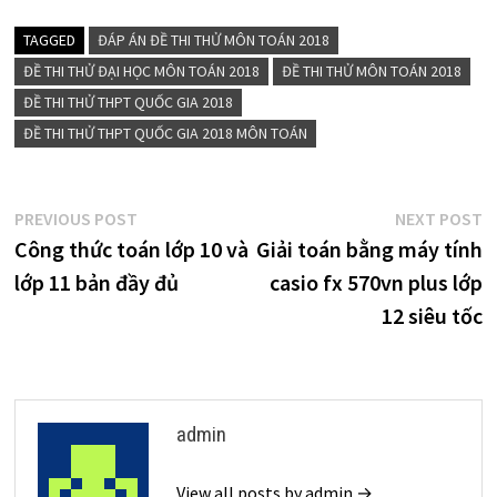
TAGGED
ĐÁP ÁN ĐỀ THI THỬ MÔN TOÁN 2018
ĐỀ THI THỬ ĐẠI HỌC MÔN TOÁN 2018
ĐỀ THI THỬ MÔN TOÁN 2018
ĐỀ THI THỬ THPT QUỐC GIA 2018
ĐỀ THI THỬ THPT QUỐC GIA 2018 MÔN TOÁN
Điều
Previous
N
PREVIOUS POST
NEXT POST
post:
p
Công thức toán lớp 10 và
Giải toán bằng máy tính
hướng
lớp 11 bản đầy đủ
casio fx 570vn plus lớp
bài
12 siêu tốc
viết
admin
View all posts by admin →