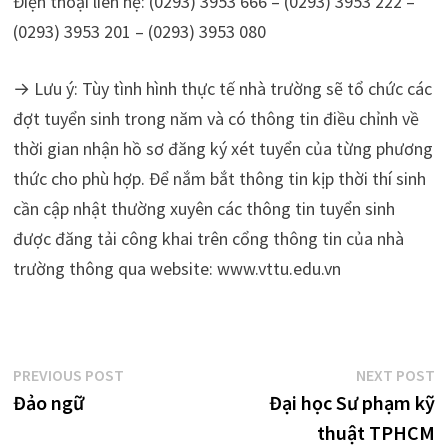
Điện thoại liên hệ: (0293) 3953 666 – (0293) 3953 222 –
(0293) 3953 201 – (0293) 3953 080
→ Lưu ý: Tùy tình hình thực tế nhà trường sẽ tổ chức các
đợt tuyển sinh trong năm và có thông tin điều chỉnh về
thời gian nhận hồ sơ đăng ký xét tuyển của từng phương
thức cho phù hợp. Để nắm bắt thông tin kịp thời thí sinh
cần cập nhật thường xuyên các thông tin tuyển sinh
được đăng tải công khai trên cổng thông tin của nhà
trường thông qua website: www.vttu.edu.vn
Điều
Previous
N
PREVIOUS POST
NEXT POST
post:
p
Đảo ngữ
Đại học Sư phạm kỹ
hướng
thuật TPHCM