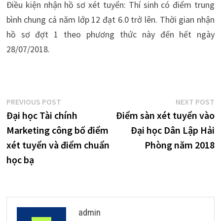
Điều kiện nhận hồ sơ xét tuyển: Thí sinh có điểm trung
bình chung cả năm lớp 12 đạt 6.0 trở lên. Thời gian nhận
hồ sơ đợt 1 theo phương thức này đến hết ngày
28/07/2018.
Điều
Previous
N
PREVIOUS POST
NEXT POST
post:
p
Đại học Tài chính
Điểm sàn xét tuyển vào
hướng
Marketing công bố điểm
Đại học Dân Lập Hải
bài
xét tuyển và điểm chuẩn
Phòng năm 2018
viết
học bạ
admin