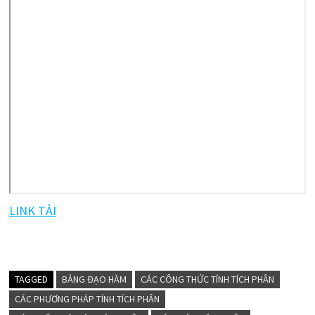
LINK TẢI
TAGGED
BẢNG ĐẠO HÀM
CÁC CÔNG THỨC TÍNH TÍCH PHÂN
CÁC PHƯƠNG PHÁP TÍNH TÍCH PHÂN