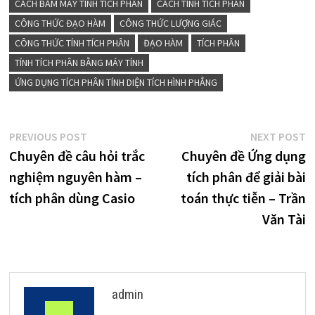
CÁCH BẤM MÁY TÍNH TÍCH PHÂN
CÁCH TÍNH TÍCH PHÂN
CÔNG THỨC ĐẠO HÀM
CÔNG THỨC LƯỢNG GIÁC
CÔNG THỨC TÍNH TÍCH PHÂN
ĐẠO HÀM
TÍCH PHÂN
TÍNH TÍCH PHÂN BẰNG MÁY TÍNH
ỨNG DỤNG TÍCH PHÂN TÍNH DIỆN TÍCH HÌNH PHẲNG
Điều
Previous
N
PREVIOUS POST
NEXT POST
post:
p
Chuyên đề câu hỏi trắc
Chuyên đề Ứng dụng
hướng
nghiệm nguyên hàm –
tích phân để giải bài
bài
tích phân dùng Casio
toán thực tiễn – Trần
viết
Văn Tài
admin