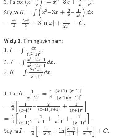
3. Ta có:
–
=
–
3
+
–
.
(
)
x
x
x
3
x
x
x
(
)
3
1
3
Suy ra
=
–
3
+
–
∫
K
x
x
d
x
3
x
x
2
4
3
1
x
x
=
–
+
3
ln
|
|
+
+
.
x
C
2
4
2
2
x
Ví dụ 2
. Tìm nguyên hàm:
d
x
1.
=
.
∫
I
2
2
(
–
1
)
x
3
+
2
+
1
x
x
2.
=
.
∫
J
d
x
2
+
2
+
1
x
x
2
2
+
1
x
3.
=
.
∫
K
d
x
5
(
+
1
)
x
2
[
(
+
1
)
–
(
–
1
)
]
x
x
1
1
1. Ta có:
=
4
2
2
[
(
–
1
)
(
+
1
)
]
2
(
–
1
)
x
x
x
[
]
1
1
2
1
=
–
+
4
(
–
1
)
(
+
1
)
2
2
(
–
1
)
(
+
1
)
x
x
x
x
[
]
1
1
1
1
1
=
–
+
+
.
–
1
+
1
4
2
2
x
x
(
–
1
)
(
+
1
)
x
x
[
]
+
1
∣
∣
1
1
1
x
Suy ra
=
–
+
ln
–
+
.
∣
∣
I
C
–
1
–
1
+
1
4
x
x
x