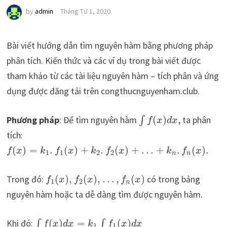
by
admin
Tháng Tư 1, 2020
Bài viết hướng dẫn tìm nguyên hàm bằng phương pháp
phân tích. Kiến thức và các ví dụ trong bài viết được
tham khảo từ các tài liệu nguyên hàm – tích phân và ứng
dụng được đăng tải trên congthucnguyenham.club.
Phương pháp
: Để tìm nguyên hàm
(
)
, ta phân
∫
f
x
d
x
tích:
(
)
=
.
(
)
+
.
(
)
+
…
+
.
(
)
.
f
x
k
f
x
k
f
x
k
f
x
1
1
2
2
n
n
Trong đó:
(
)
,
(
)
,
…
,
(
)
có trong bảng
f
x
f
x
f
x
1
2
n
nguyên hàm hoặc ta dễ dàng tìm được nguyên hàm.
Khi đó:
(
)
=
(
)
∫
∫
f
x
d
x
k
f
x
d
x
1
1