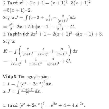
3
3
2
2. Ta có:
+
2
+
1
=
(
+
1
)
–
3
(
+
1
)
x
x
x
x
+
5
(
+
1
)
–
2.
x
5
2
Suy ra
=
(
–
2
+
–
)
∫
J
x
d
x
+
1
2
x
(
+
1
)
x
2
2
x
=
–
2
+
5
ln
|
+
1
|
+
+
.
x
x
C
2
+
1
x
2
2
3. Ta phân tích
2
+
1
=
2
(
+
1
)
–
4
(
+
1
)
+
3.
x
x
x
Suy ra:
(
)
3
2
4
=
–
+
∫
K
d
x
3
5
4
(
+
1
)
(
+
1
)
(
+
1
)
x
x
x
3
1
4
=
–
+
–
+
.
C
2
3
4
(
+
1
)
3
(
+
1
)
4
(
+
1
)
x
x
x
Ví dụ 3
. Tìm nguyên hàm:
2
–
1.
=
(
+
2
)
.
x
x
∫
I
e
e
d
x
3
+
4.5
x
x
2.
=
.
∫
J
d
x
7
x
–
2
2
–
2
1. Ta có:
(
+
2
)
=
+
4
+
4.
.
x
x
x
x
e
e
e
e