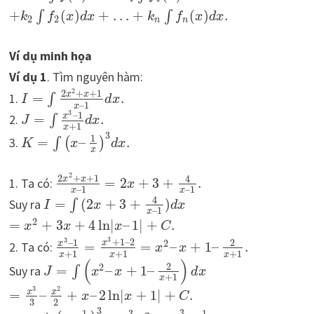
+
(
)
+
…
+
(
)
.
∫
∫
k
f
x
d
x
k
f
x
d
x
2
2
n
n
Ví dụ minh họa
Ví dụ 1
. Tìm nguyên hàm:
2
2
+
+
1
x
x
1.
=
.
∫
I
d
x
–
1
x
3
–
1
x
2.
=
.
∫
J
d
x
+
1
x
3
1
3.
=
–
.
∫
(
)
K
x
d
x
x
2
2
+
+
1
4
x
x
1. Ta có:
=
2
+
3
+
.
x
–
1
–
1
x
x
4
Suy ra
=
(
2
+
3
+
)
∫
I
x
d
x
–
1
x
2
=
+
3
+
4
ln
|
–
1
|
+
.
x
x
x
C
3
3
+
1
–
2
–
1
2
2
x
x
2. Ta có:
=
=
–
+
1
–
.
x
x
+
1
+
1
+
1
x
x
x
(
)
2
2
Suy ra
=
–
+
1
–
∫
J
x
x
d
x
+
1
x
3
2
x
x
=
–
+
–
2
ln
|
+
1
|
+
.
x
x
C
3
2
3
3
1
1
3