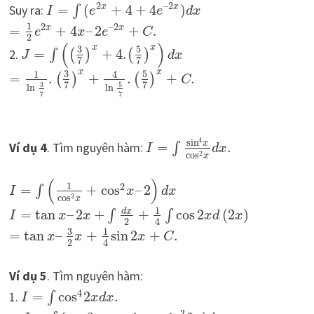
2
–
2
Suy ra:
=
(
+
4
+
4
)
x
x
∫
I
e
e
d
x
1
2
–
2
=
+
4
–
2
+
.
x
x
e
x
e
C
2
(
)
x
x
3
5
2.
=
+
4.
∫
(
)
(
)
J
d
x
7
7
x
x
3
5
1
4
=
.
+
.
+
.
(
)
(
)
C
7
7
3
5
ln
ln
7
7
4
sin
x
Ví dụ 4
. Tìm nguyên hàm:
=
.
∫
I
d
x
2
cos
x
(
)
1
2
=
+
cos
–
2
∫
I
x
d
x
2
cos
x
1
d
x
=
tan
–
2
+
+
cos
2
(
2
)
∫
∫
I
x
x
x
d
x
2
4
3
1
=
tan
–
+
sin
2
+
.
x
x
x
C
2
4
Ví dụ 5
. Tìm nguyên hàm:
4
1.
=
cos
2
.
∫
I
x
d
x
3