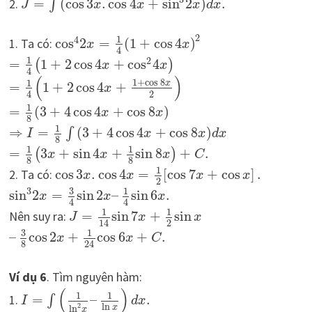
2.
=
(
cos
3
.
cos
4
+
sin
2
)
.
∫
J
x
x
x
d
x
2
1
4
1. Ta có:
cos
2
=
(
1
+
cos
4
)
x
x
4
1
2
=
1
+
2
cos
4
+
cos
4
(
)
x
x
4
(
)
1
+
cos
8
1
x
=
1
+
2
cos
4
+
x
2
4
1
=
(
3
+
4
cos
4
+
cos
8
)
x
x
8
1
⇒
=
(
3
+
4
cos
4
+
cos
8
)
∫
I
x
x
d
x
8
1
1
=
3
+
sin
4
+
sin
8
+
.
(
)
x
x
x
C
8
8
1
2. Ta có:
cos
3
.
cos
4
=
[
cos
7
+
cos
]
.
x
x
x
x
2
3
1
3
sin
2
=
sin
2
–
sin
6
.
x
x
x
4
4
1
1
Nên suy ra:
=
sin
7
+
sin
J
x
x
2
14
3
1
–
cos
2
+
cos
6
+
.
x
x
C
8
24
Ví dụ 6
. Tìm nguyên hàm:
(
)
1
1
1.
=
–
.
∫
I
d
x
ln
2
ln
x
x