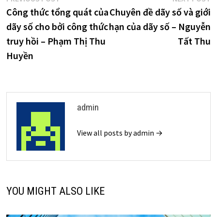
Điều
post:
p
Công thức tổng quát của
Chuyên đề dãy số và giới
hướng
dãy số cho bởi công thức
hạn của dãy số – Nguyễn
bài
truy hồi – Phạm Thị Thu
Tất Thu
viết
Huyền
admin
View all posts by admin →
YOU MIGHT ALSO LIKE