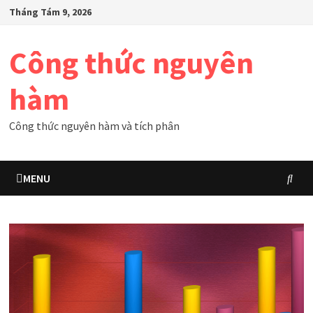
Skip
Tháng Tám 9, 2026
to
content
Công thức nguyên
hàm
Công thức nguyên hàm và tích phân
MENU