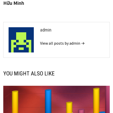
viết
Hữu Minh
admin
View all posts by admin →
YOU MIGHT ALSO LIKE