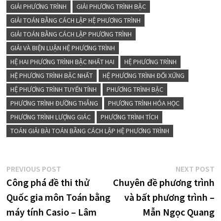
GIẢI PHƯƠNG TRÌNH
GIẢI PHƯƠNG TRÌNH BẬC
GIẢI TOÁN BẰNG CÁCH LẬP HỆ PHƯƠNG TRÌNH
GIẢI TOÁN BẰNG CÁCH LẬP PHƯƠNG TRÌNH
GIẢI VÀ BIỆN LUẬN HỆ PHƯƠNG TRÌNH
HỆ HAI PHƯƠNG TRÌNH BẬC NHẤT HAI
HỆ PHƯƠNG TRÌNH
HỆ PHƯƠNG TRÌNH BẬC NHẤT
HỆ PHƯƠNG TRÌNH ĐỐI XỨNG
HỆ PHƯƠNG TRÌNH TUYẾN TÍNH
PHƯƠNG TRÌNH BẬC
PHƯƠNG TRÌNH ĐƯỜNG THẲNG
PHƯƠNG TRÌNH HÓA HỌC
PHƯƠNG TRÌNH LƯỢNG GIÁC
PHƯƠNG TRÌNH TÍCH
TOÁN GIẢI BÀI TOÁN BẰNG CÁCH LẬP HỆ PHƯƠNG TRÌNH
Điều
Previous
N
PREVIOUS POST
NEXT POST
post:
p
Công phá đề thi thử
Chuyên đề phương trình
hướng
Quốc gia môn Toán bằng
và bất phương trình –
bài
máy tính Casio – Lâm
Mẫn Ngọc Quang