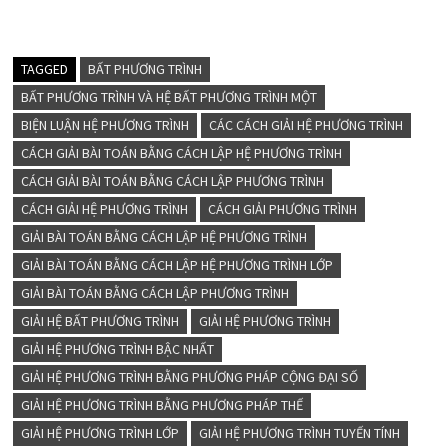
TAGGED
BẤT PHƯƠNG TRÌNH
BẤT PHƯƠNG TRÌNH VÀ HỆ BẤT PHƯƠNG TRÌNH MỘT
BIỆN LUẬN HỆ PHƯƠNG TRÌNH
CÁC CÁCH GIẢI HỆ PHƯƠNG TRÌNH
CÁCH GIẢI BÀI TOÁN BẰNG CÁCH LẬP HỆ PHƯƠNG TRÌNH
CÁCH GIẢI BÀI TOÁN BẰNG CÁCH LẬP PHƯƠNG TRÌNH
CÁCH GIẢI HỆ PHƯƠNG TRÌNH
CÁCH GIẢI PHƯƠNG TRÌNH
GIẢI BÀI TOÁN BẰNG CÁCH LẬP HỆ PHƯƠNG TRÌNH
GIẢI BÀI TOÁN BẰNG CÁCH LẬP HỆ PHƯƠNG TRÌNH LỚP
GIẢI BÀI TOÁN BẰNG CÁCH LẬP PHƯƠNG TRÌNH
GIẢI HỆ BẤT PHƯƠNG TRÌNH
GIẢI HỆ PHƯƠNG TRÌNH
GIẢI HỆ PHƯƠNG TRÌNH BẬC NHẤT
GIẢI HỆ PHƯƠNG TRÌNH BẰNG PHƯƠNG PHÁP CỘNG ĐẠI SỐ
GIẢI HỆ PHƯƠNG TRÌNH BẰNG PHƯƠNG PHÁP THẾ
GIẢI HỆ PHƯƠNG TRÌNH LỚP
GIẢI HỆ PHƯƠNG TRÌNH TUYẾN TÍNH