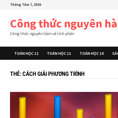
Skip
Tháng Tám 7, 2026
to
content
Công thức nguyên h
Công thức nguyên hàm và tích phân
TOÁN HỌC 12
TOÁN HỌC 11
TOÁN HỌC 10
SÁ
THẺ:
CÁCH GIẢI PHƯƠNG TRÌNH