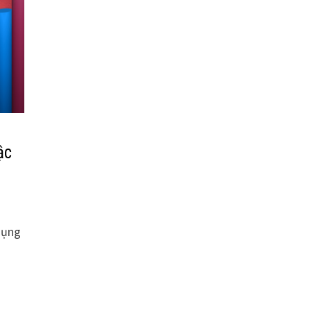
ậc
dụng