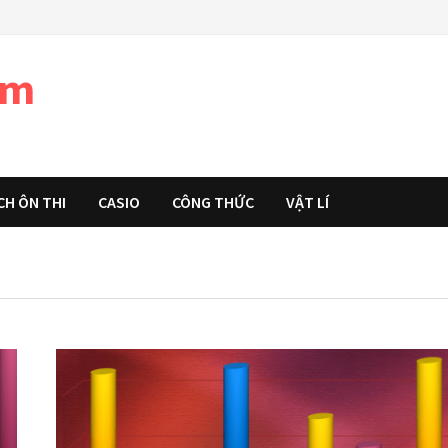
àm
CH ÔN THI
CASIO
CÔNG THỨC
VẬT LÍ