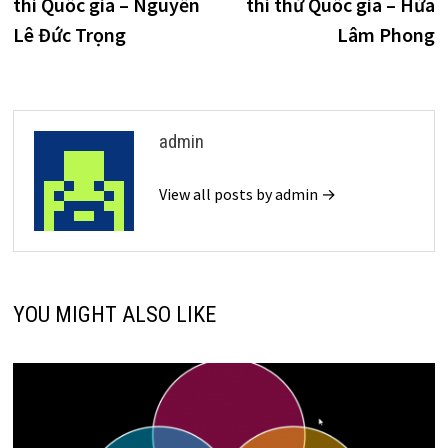
thi Quốc gia – Nguyễn
thi thử Quốc gia – Hứa
viết
Lê Đức Trọng
Lâm Phong
admin
View all posts by admin →
YOU MIGHT ALSO LIKE