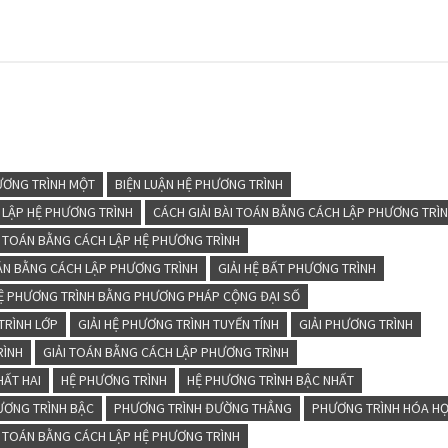
ƯƠNG TRÌNH MỘT
BIỆN LUẬN HỆ PHƯƠNG TRÌNH
 LẬP HỆ PHƯƠNG TRÌNH
CÁCH GIẢI BÀI TOÁN BẰNG CÁCH LẬP PHƯƠNG TRÌ
ÀI TOÁN BẰNG CÁCH LẬP HỆ PHƯƠNG TRÌNH
OÁN BẰNG CÁCH LẬP PHƯƠNG TRÌNH
GIẢI HỆ BẤT PHƯƠNG TRÌNH
HỆ PHƯƠNG TRÌNH BẰNG PHƯƠNG PHÁP CỘNG ĐẠI SỐ
TRÌNH LỚP
GIẢI HỆ PHƯƠNG TRÌNH TUYẾN TÍNH
GIẢI PHƯƠNG TRÌNH
RÌNH
GIẢI TOÁN BẰNG CÁCH LẬP PHƯƠNG TRÌNH
HẤT HAI
HỆ PHƯƠNG TRÌNH
HỆ PHƯƠNG TRÌNH BẬC NHẤT
ƯƠNG TRÌNH BẬC
PHƯƠNG TRÌNH ĐƯỜNG THẲNG
PHƯƠNG TRÌNH HÓA H
I TOÁN BẰNG CÁCH LẬP HỆ PHƯƠNG TRÌNH