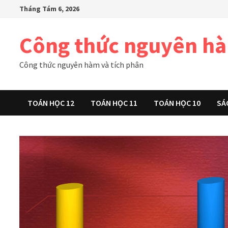
Skip
Tháng Tám 6, 2026
to
content
Công thức nguyên h
Công thức nguyên hàm và tích phân
TOÁN HỌC 12
TOÁN HỌC 11
TOÁN HỌC 10
SÁ