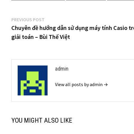
Điều
Previous
PREVIOUS POST
post:
Chuyên đề hướng dẫn sử dụng máy tính Casio t
hướng
giải toán – Bùi Thế Việt
bài
viết
admin
View all posts by admin →
YOU MIGHT ALSO LIKE