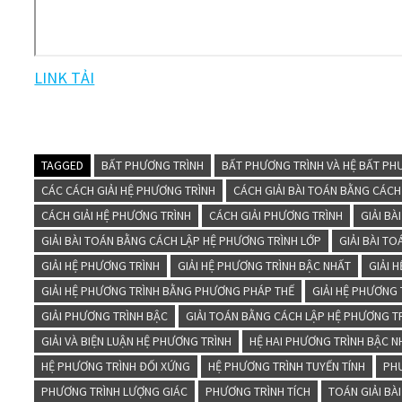
LINK TẢI
TAGGED
BẤT PHƯƠNG TRÌNH
BẤT PHƯƠNG TRÌNH VÀ HỆ BẤT PH
CÁC CÁCH GIẢI HỆ PHƯƠNG TRÌNH
CÁCH GIẢI BÀI TOÁN BẰNG CÁCH
CÁCH GIẢI HỆ PHƯƠNG TRÌNH
CÁCH GIẢI PHƯƠNG TRÌNH
GIẢI B
GIẢI BÀI TOÁN BẰNG CÁCH LẬP HỆ PHƯƠNG TRÌNH LỚP
GIẢI BÀI T
GIẢI HỆ PHƯƠNG TRÌNH
GIẢI HỆ PHƯƠNG TRÌNH BẬC NHẤT
GIẢI 
GIẢI HỆ PHƯƠNG TRÌNH BẰNG PHƯƠNG PHÁP THẾ
GIẢI HỆ PHƯƠNG 
GIẢI PHƯƠNG TRÌNH BẬC
GIẢI TOÁN BẰNG CÁCH LẬP HỆ PHƯƠNG T
GIẢI VÀ BIỆN LUẬN HỆ PHƯƠNG TRÌNH
HỆ HAI PHƯƠNG TRÌNH BẬC N
HỆ PHƯƠNG TRÌNH ĐỐI XỨNG
HỆ PHƯƠNG TRÌNH TUYẾN TÍNH
PH
PHƯƠNG TRÌNH LƯỢNG GIÁC
PHƯƠNG TRÌNH TÍCH
TOÁN GIẢI BÀ