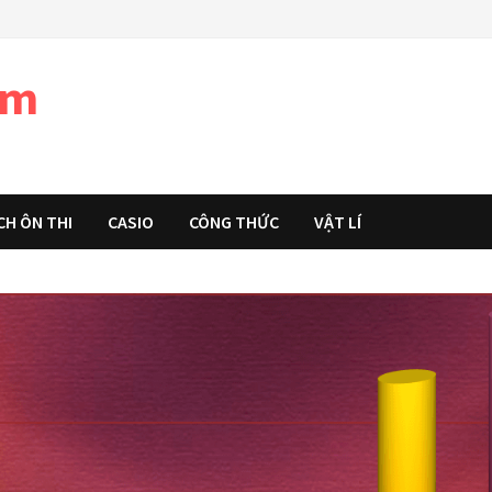
àm
CH ÔN THI
CASIO
CÔNG THỨC
VẬT LÍ