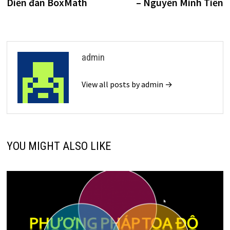
Diễn đàn BoxMath
– Nguyễn Minh Tiến
viết
admin
View all posts by admin →
YOU MIGHT ALSO LIKE