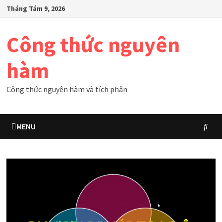
Skip
Tháng Tám 9, 2026
to
content
Công thức nguyên
hàm
Công thức nguyên hàm và tích phân
MENU