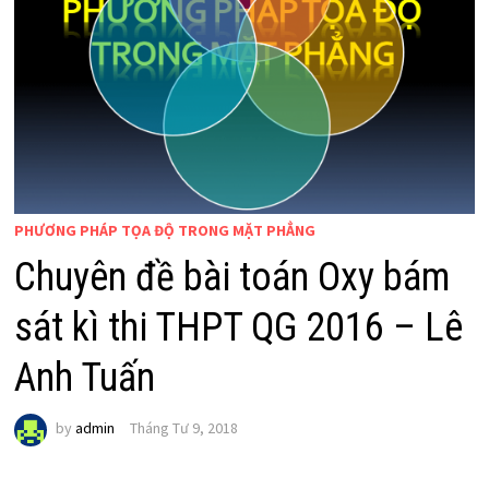
PHƯƠNG PHÁP TỌA ĐỘ TRONG MẶT PHẲNG
Chuyên đề bài toán Oxy bám
sát kì thi THPT QG 2016 – Lê
Anh Tuấn
by
admin
Tháng Tư 9, 2018