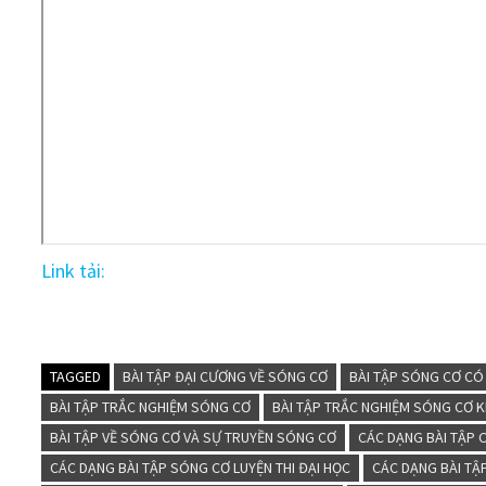
Link tải:
TAGGED
BÀI TẬP ĐẠI CƯƠNG VỀ SÓNG CƠ
BÀI TẬP SÓNG CƠ CÓ L
BÀI TẬP TRẮC NGHIỆM SÓNG CƠ
BÀI TẬP TRẮC NGHIỆM SÓNG CƠ 
BÀI TẬP VỀ SÓNG CƠ VÀ SỰ TRUYỀN SÓNG CƠ
CÁC DẠNG BÀI TẬP
CÁC DẠNG BÀI TẬP SÓNG CƠ LUYỆN THI ĐẠI HỌC
CÁC DẠNG BÀI TẬ