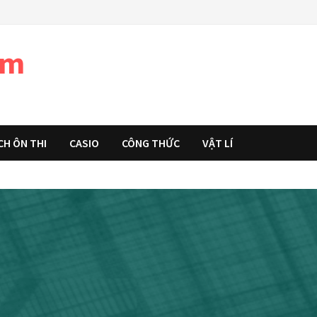
àm
CH ÔN THI
CASIO
CÔNG THỨC
VẬT LÍ