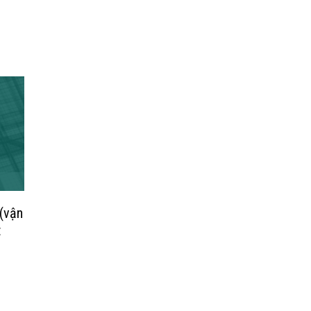
(vận
t