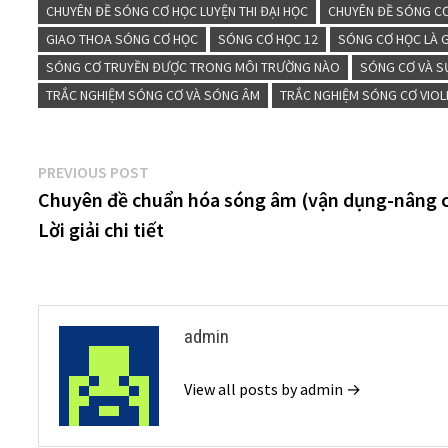
CHUYÊN ĐỀ SÓNG CƠ HỌC LUYỆN THI ĐẠI HỌC
CHUYÊN ĐỀ SÓNG CƠ
GIAO THOA SÓNG CƠ HỌC
SÓNG CƠ HỌC 12
SÓNG CƠ HỌC LÀ G
SÓNG CƠ TRUYỀN ĐƯỢC TRONG MÔI TRƯỜNG NÀO
SÓNG CƠ VÀ S
TRẮC NGHIỆM SÓNG CƠ VÀ SÓNG ÂM
TRẮC NGHIỆM SÓNG CƠ VIOL
Điều
Previous
PREVIOUS POST
post:
Chuyên đề chuẩn hóa sóng âm (vận dụng-nâng c
hướng
Lời giải chi tiết
bài
viết
admin
View all posts by admin →