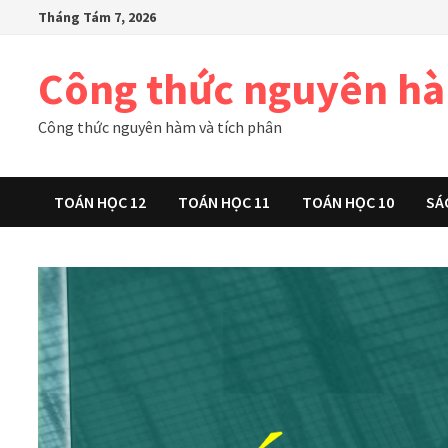
Skip
Tháng Tám 7, 2026
to
content
Công thức nguyên h
Công thức nguyên hàm và tích phân
TOÁN HỌC 12
TOÁN HỌC 11
TOÁN HỌC 10
SÁ