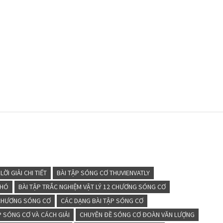
ỜI GIẢI CHI TIẾT
BÀI TẬP SÓNG CƠ THUVIENVATLY
KHÓ
BÀI TẬP TRẮC NGHIỆM VẬT LÝ 12 CHƯƠNG SÓNG CƠ
 CHƯƠNG SÓNG CƠ
CÁC DẠNG BÀI TẬP SÓNG CƠ
P SÓNG CƠ VÀ CÁCH GIẢI
CHUYÊN ĐỀ SÓNG CƠ ĐOÀN VĂN LƯỢNG