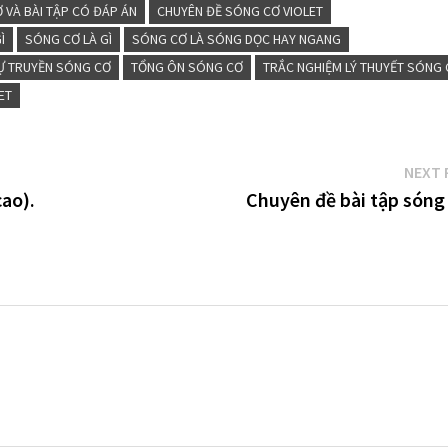
 VÀ BÀI TẬP CÓ ĐÁP ÁN
CHUYÊN ĐỀ SÓNG CƠ VIOLET
Ì
SÓNG CƠ LÀ GÌ
SÓNG CƠ LÀ SÓNG DỌC HAY NGANG
Ự TRUYỀN SÓNG CƠ
TỔNG ÔN SÓNG CƠ
TRẮC NGHIỆM LÝ THUYẾT SÓNG
ET
NEXT 
ao).
Chuyên đề bài tập sóng 