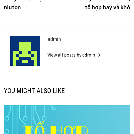
hướng
niuton
tổ hợp hay và khó
bài
viết
admin
View all posts by admin →
YOU MIGHT ALSO LIKE