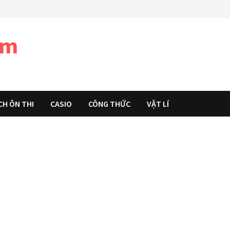
àm
CH ÔN THI
CASIO
CÔNG THỨC
VẬT LÍ