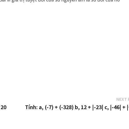
NEXT 
 20
Tính: a, (-7) + (-328) b, 12 + |-23| c, |-46| + 