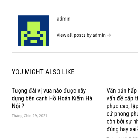
viết
admin
View all posts by admin →
YOU MIGHT ALSO LIKE
Tượng đài vị vua nào được xây
Văn bản hấp 
dựng bên cạnh Hồ Hoàn Kiếm Hà
vấn đề cấp th
Nội ?
phục cao, lậ
cứ phong phú
Tháng Chín 29, 2021
còn bởi sự nh
đúng hay sai