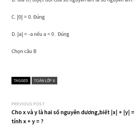
C. |0| = 0. Đúng
D. |a| = -a nếu a < 0 . Đúng
Chọn câu B
TAGGED
TOÁN LỚP 6
Điều
Previous
PREVIOUS POST
post:
Cho x và y là hai số nguyên dương,biết |x| + |y| =
hướng
tính x + y = ?
bài