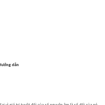
Hướng dẫn
ai vì giá trị tuyệt đối của số nguyên âm là số đối của nó