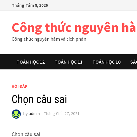
Skip
Tháng Tám 8, 2026
to
content
Công thức nguyên h
Công thức nguyên hàm và tích phân
TOÁN HỌC 12
TOÁN HỌC 11
TOÁN HỌC 10
SÁ
HỎI ĐÁP
Chọn câu sai
by
admin
Tháng Chín 27, 2021
Chọn câu sai