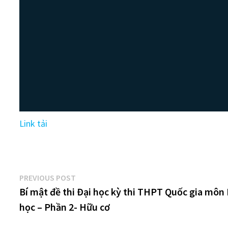
Link tải
Điều
Previous
PREVIOUS POST
post:
Bí mật đề thi Đại học kỳ thi THPT Quốc gia môn
hướng
học – Phần 2- Hữu cơ
bài