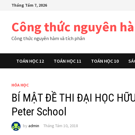
Skip
Tháng Tám 7, 2026
to
content
Công thức nguyên h
Công thức nguyên hàm và tích phân
TOÁN HỌC 12
TOÁN HỌC 11
TOÁN HỌC 10
SÁ
HÓA HỌC
BÍ MẬT ĐỀ THI ĐẠI HỌC HỮ
Peter School
by
admin
Tháng Tám 10, 2018