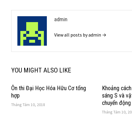
viết
admin
View all posts by admin →
YOU MIGHT ALSO LIKE
Ôn thi Đại Học Hóa Hữu Cơ tổng
Khoảng cách 
hợp
sáng S và vật
chuyển động 
Tháng Tám 10, 2018
Tháng Tám 10, 2