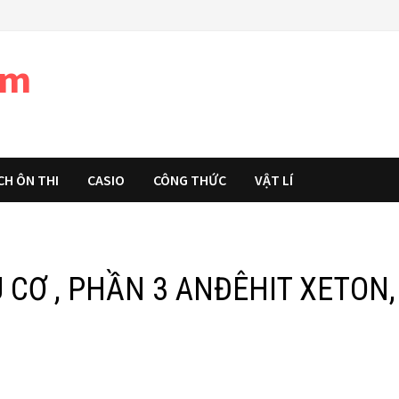
àm
CH ÔN THI
CASIO
CÔNG THỨC
VẬT LÍ
U CƠ , PHẦN 3 ANĐÊHIT XETON,