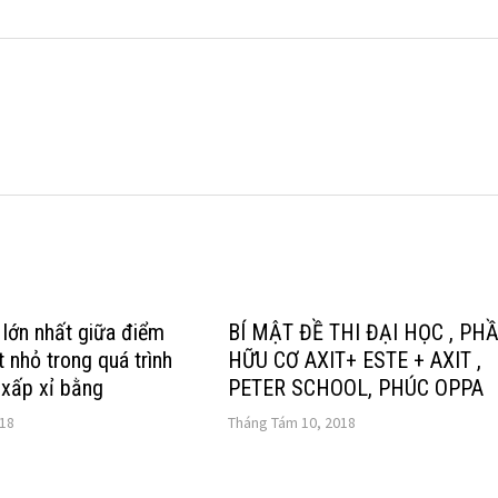
lớn nhất giữa điểm
BÍ MẬT ĐỀ THI ĐẠI HỌC , PH
 nhỏ trong quá trình
HỮU CƠ AXIT+ ESTE + AXIT ,
xấp xỉ bằng
PETER SCHOOL, PHÚC OPPA
018
Tháng Tám 10, 2018