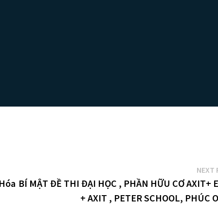
NEXT 
 Hóa
BÍ MẬT ĐỀ THI ĐẠI HỌC , PHẦN HỮU CƠ AXIT+ 
+ AXIT , PETER SCHOOL, PHÚC 