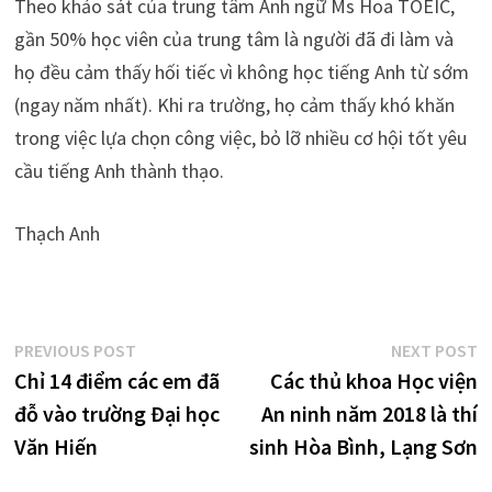
Theo khảo sát của trung tâm Anh ngữ Ms Hoa TOEIC,
gần 50% học viên của trung tâm là người đã đi làm và
họ đều cảm thấy hối tiếc vì không học tiếng Anh từ sớm
(ngay năm nhất). Khi ra trường, họ cảm thấy khó khăn
trong việc lựa chọn công việc, bỏ lỡ nhiều cơ hội tốt yêu
cầu tiếng Anh thành thạo.
Thạch Anh
Điều
Previous
N
PREVIOUS POST
NEXT POST
post:
p
Chỉ 14 điểm các em đã
Các thủ khoa Học viện
hướng
đỗ vào trường Đại học
An ninh năm 2018 là thí
bài
Văn Hiến
sinh Hòa Bình, Lạng Sơn
viết