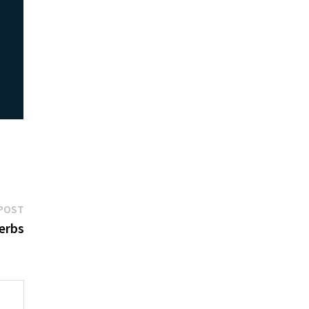
Next
POST
post:
erbs