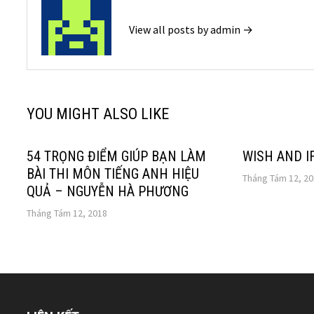
View all posts by admin →
YOU MIGHT ALSO LIKE
54 TRỌNG ĐIỂM GIÚP BẠN LÀM
WISH AND I
BÀI THI MÔN TIẾNG ANH HIỆU
Tháng Tám 12, 2
QUẢ – NGUYỄN HÀ PHƯƠNG
Tháng Tám 12, 2018