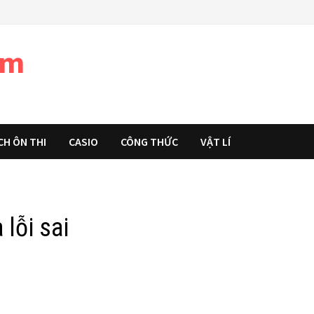
àm
CH ÔN THI
CASIO
CÔNG THỨC
VẬT LÍ
lỗi sai