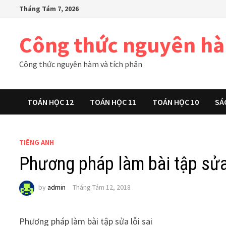
Skip
Tháng Tám 7, 2026
to
content
Công thức nguyên h
Công thức nguyên hàm và tích phân
TOÁN HỌC 12
TOÁN HỌC 11
TOÁN HỌC 10
SÁ
TIẾNG ANH
Phương pháp làm bài tập sửa 
by
admin
Tháng Tám 12, 2018
Phương pháp làm bài tập sửa lỗi sai