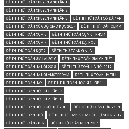
ĐỀ THI THỬ TOÁN CHUYÊN VINH LẦN 1
ĐỀ THI THỬ TOÁN CHUYÊN VINH LẦN 2
ĐỀ THI THỬ TOÁN CHUYÊN VINH LẦN 3
ĐỀ THI THỬ TOÁN CÓ ĐÁP ÁN
ĐỀ THI THỬ TOÁN CỦA BỘ GIÁO DỤC 2017
ĐỀ THI THỬ TOÁN CỤM 4
ĐỀ THI THỬ TOÁN CỤM 6
ĐỀ THI THỬ TOÁN CỤM 6 TPHCM
ĐỀ THI THỬ TOÁN CỤM 7
ĐỀ THI THỬ TOÁN ĐẠI HỌC
ĐỀ THI THỬ TOÁN ĐỢT 2
ĐỀ THI THỬ TOÁN GIA LAI
ĐỀ THI THỬ TOÁN GIA LAI 2016
ĐỀ THI THỬ TOÁN GIẢI CHI TIẾT
ĐỀ THI THỬ TOÁN HÀ NỘI 2016
ĐỀ THI THỬ TOÁN HÀ NỘI 2017
ĐỀ THI THỬ TOÁN HÀ NỘI AMSTERDAM
ĐỀ THI THỬ TOÁN HÀ TĨNH
ĐỀ THI THỬ TOÁN HAY
ĐỀ THI THỬ TOÁN HỌC KÌ 1 LỚP 11
ĐỀ THI THỬ TOÁN HỌC KÌ 1 LỚP 12
ĐỀ THI THỬ TOÁN HỌC KÌ 2 LỚP 10
ĐỀ THI THỬ TOÁN HỌC TUỔI TRẺ 2017
ĐỀ THI THỬ TOÁN HƯNG YÊN
ĐỀ THI THỬ TOÁN KHÓ
ĐỀ THI THỬ TOÁN KHOA HỌC TỰ NHIÊN 2017
ĐỀ THI THỬ TOÁN KHTN
ĐỀ THI THỬ TOÁN KHTN 2017