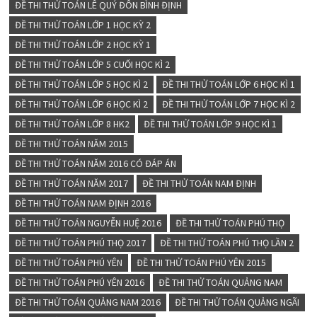
ĐỀ THI THỬ TOÁN LÊ QUÝ ĐÔN BÌNH ĐỊNH
ĐỀ THI THỬ TOÁN LỚP 1 HỌC KỲ 2
ĐỀ THI THỬ TOÁN LỚP 2 HỌC KỲ 1
ĐỀ THI THỬ TOÁN LỚP 5 CUỐI HỌC KÌ 2
ĐỀ THI THỬ TOÁN LỚP 5 HỌC KÌ 2
ĐỀ THI THỬ TOÁN LỚP 6 HỌC KÌ 1
ĐỀ THI THỬ TOÁN LỚP 6 HỌC KÌ 2
ĐỀ THI THỬ TOÁN LỚP 7 HỌC KÌ 2
ĐỀ THI THỬ TOÁN LỚP 8 HK2
ĐỀ THI THỬ TOÁN LỚP 9 HỌC KÌ 1
ĐỀ THI THỬ TOÁN NĂM 2015
ĐỀ THI THỬ TOÁN NĂM 2016 CÓ ĐÁP ÁN
ĐỀ THI THỬ TOÁN NĂM 2017
ĐỀ THI THỬ TOÁN NAM ĐỊNH
ĐỀ THI THỬ TOÁN NAM ĐỊNH 2016
ĐỀ THI THỬ TOÁN NGUYỄN HUỆ 2016
ĐỀ THI THỬ TOÁN PHÚ THỌ
ĐỀ THI THỬ TOÁN PHÚ THỌ 2017
ĐỀ THI THỬ TOÁN PHÚ THỌ LẦN 2
ĐỀ THI THỬ TOÁN PHÚ YÊN
ĐỀ THI THỬ TOÁN PHÚ YÊN 2015
ĐỀ THI THỬ TOÁN PHÚ YÊN 2016
ĐỀ THI THỬ TOÁN QUẢNG NAM
ĐỀ THI THỬ TOÁN QUẢNG NAM 2016
ĐỀ THI THỬ TOÁN QUẢNG NGÃI