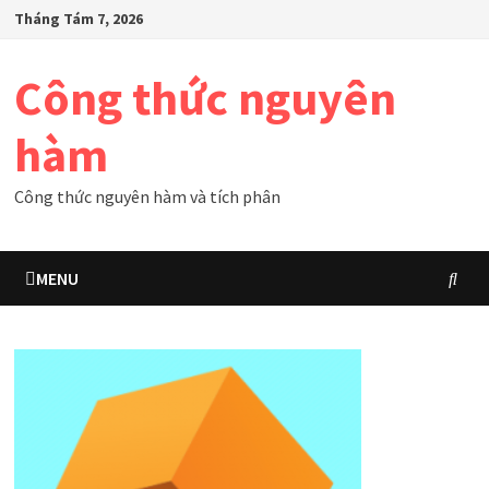
Skip
Tháng Tám 7, 2026
to
content
Công thức nguyên
hàm
Công thức nguyên hàm và tích phân
MENU