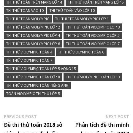
THI THỬ TOÁN TRÊN MẠNG LỚP 4
THI THỬ TOÁN TRÊN MẠNG LỚP 5
THI THỬ TOÁN VÀO 10
THI THỬ TOÁN VÀO LỚP 10
THI THỬ TOÁN VIOLYMPIC
THI THỬ TOÁN VIOLYMPIC LỚP 1
THI THỬ TOÁN VIOLYMPIC LỚP 2
THI THỬ TOÁN VIOLYMPIC LOP 3
THI THỬ TOÁN VIOLYMPIC LỚP 4
THI THỬ TOÁN VIOLYMPIC LỚP 5
THI THỬ TOÁN VIOLYMPIC LỚP 6
THI THỬ TOÁN VIOLYMPIC LỚP 7
THI THỬ VIOLYMPIC TOÁN 4
THI THỬ VIOLYMPIC TOÁN 6
THI THỬ VIOLYMPIC TOÁN 7
THI THỬ VIOLYMPIC TOÁN LỚP 5 VÒNG 15
THI THỬ VIOLYMPIC TOÁN LỚP 8
THI THỬ VIOLYMPIC TOÁN LỚP 9
THI THỬ VIOLYMPIC TOÁN TIẾNG ANH
TOÁN VIOLYMPIC THI THỬ LỚP 5
Điều
Previous
N
PREVIOUS POST
NEXT POST
post:
p
Đề thi thử toán 2018 sở
Phân tích đề thi minh
hướng