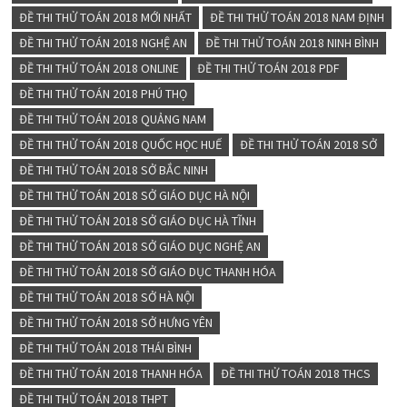
ĐỀ THI THỬ TOÁN 2018 MỚI NHẤT
ĐỀ THI THỬ TOÁN 2018 NAM ĐỊNH
ĐỀ THI THỬ TOÁN 2018 NGHỆ AN
ĐỀ THI THỬ TOÁN 2018 NINH BÌNH
ĐỀ THI THỬ TOÁN 2018 ONLINE
ĐỀ THI THỬ TOÁN 2018 PDF
ĐỀ THI THỬ TOÁN 2018 PHÚ THỌ
ĐỀ THI THỬ TOÁN 2018 QUẢNG NAM
ĐỀ THI THỬ TOÁN 2018 QUỐC HỌC HUẾ
ĐỀ THI THỬ TOÁN 2018 SỞ
ĐỀ THI THỬ TOÁN 2018 SỞ BẮC NINH
ĐỀ THI THỬ TOÁN 2018 SỞ GIÁO DỤC HÀ NỘI
ĐỀ THI THỬ TOÁN 2018 SỞ GIÁO DỤC HÀ TĨNH
ĐỀ THI THỬ TOÁN 2018 SỞ GIÁO DỤC NGHỆ AN
ĐỀ THI THỬ TOÁN 2018 SỞ GIÁO DỤC THANH HÓA
ĐỀ THI THỬ TOÁN 2018 SỞ HÀ NỘI
ĐỀ THI THỬ TOÁN 2018 SỞ HƯNG YÊN
ĐỀ THI THỬ TOÁN 2018 THÁI BÌNH
ĐỀ THI THỬ TOÁN 2018 THANH HÓA
ĐỀ THI THỬ TOÁN 2018 THCS
ĐỀ THI THỬ TOÁN 2018 THPT