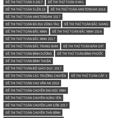
ĐỀ THI THỬ TOÁN 9 2017
ĐỀ THI THỬ TOÁN 9 HK1
ĐỀ THI THỬ TOÁN 9 LÊN 10
ĐỀ THI THỬ TOÁN AMSTERDAM 2016
ĐỀ THI THỬ TOÁN AMSTERDAM 2017
ĐỀ THI THỬ TOÁN BÀ RỊA VŨNG TÀU
ĐỀ THI THỬ TOÁN BẮC GIANG
ĐỀ THI THỬ TOÁN BẮC NINH
ĐỀ THI THỬ TOÁN BẮC NINH 2016
ĐỀ THI THỬ TOÁN BẮC NINH 2017
ĐỀ THI THỬ TOÁN BẮC TRUNG NAM
ĐỀ THI THỬ TOÁN BÁM SÁT
ĐỀ THI THỬ TOÁN BÌNH DƯƠNG
ĐỀ THI THỬ TOÁN BÌNH PHƯỚC
ĐỀ THI THỬ TOÁN BÌNH THUẬN
ĐỀ THI THỬ TOÁN BỘ GIÁO DỤC 2017
ĐỀ THI THỬ TOÁN CÁC TRƯỜNG CHUYÊN
ĐỀ THI THỬ TOÁN CẤP 3
ĐỀ THI THỬ TOÁN CHU VĂN AN 2016
ĐỀ THI THỬ TOÁN CHUYÊN ĐẠI HỌC VINH
ĐỀ THI THỬ TOÁN CHUYÊN HƯNG YÊN
ĐỀ THI THỬ TOÁN CHUYÊN LAM SƠN 2017
ĐỀ THI THỬ TOÁN CHUYÊN THÁI BÌNH