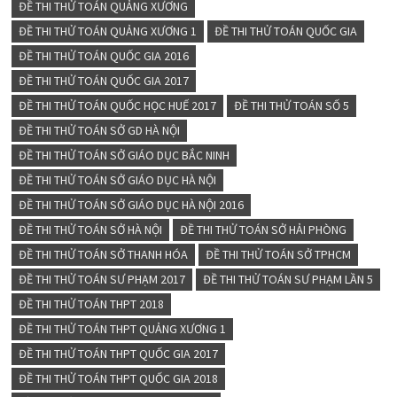
ĐỀ THI THỬ TOÁN QUẢNG XƯƠNG
ĐỀ THI THỬ TOÁN QUẢNG XƯƠNG 1
ĐỀ THI THỬ TOÁN QUỐC GIA
ĐỀ THI THỬ TOÁN QUỐC GIA 2016
ĐỀ THI THỬ TOÁN QUỐC GIA 2017
ĐỀ THI THỬ TOÁN QUỐC HỌC HUẾ 2017
ĐỀ THI THỬ TOÁN SỐ 5
ĐỀ THI THỬ TOÁN SỞ GD HÀ NỘI
ĐỀ THI THỬ TOÁN SỞ GIÁO DỤC BẮC NINH
ĐỀ THI THỬ TOÁN SỞ GIÁO DỤC HÀ NỘI
ĐỀ THI THỬ TOÁN SỞ GIÁO DỤC HÀ NỘI 2016
ĐỀ THI THỬ TOÁN SỞ HÀ NỘI
ĐỀ THI THỬ TOÁN SỞ HẢI PHÒNG
ĐỀ THI THỬ TOÁN SỞ THANH HÓA
ĐỀ THI THỬ TOÁN SỞ TPHCM
ĐỀ THI THỬ TOÁN SƯ PHẠM 2017
ĐỀ THI THỬ TOÁN SƯ PHẠM LẦN 5
ĐỀ THI THỬ TOÁN THPT 2018
ĐỀ THI THỬ TOÁN THPT QUẢNG XƯƠNG 1
ĐỀ THI THỬ TOÁN THPT QUỐC GIA 2017
ĐỀ THI THỬ TOÁN THPT QUỐC GIA 2018