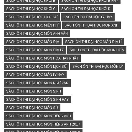
SÁCH ÔN THI ĐẠI HỌC KHỐI B
SÁCH ÔN THI ĐẠI HỌC KHỐI B HAY
SÁCH ÔN THI ĐẠI HỌC KHỐI C
SÁCH ÔN THI ĐẠI HỌC KHỐI D
SÁCH ÔN THI ĐẠI HỌC LỊCH SỬ
SÁCH ÔN THI ĐẠI HỌC LÝ HAY
SÁCH ÔN THI ĐẠI HỌC MIỄN PHÍ
SÁCH ÔN THI ĐẠI HỌC MÔN ANH
SÁCH ÔN THI ĐẠI HỌC MÔN ANH VĂN
SÁCH ÔN THI ĐẠI HỌC MÔN ĐỊA
SÁCH ÔN THI ĐẠI HỌC MÔN ĐỊA LÍ
SÁCH ÔN THI ĐẠI HỌC MÔN ĐỊA LÝ
SÁCH ÔN THI ĐẠI HỌC MÔN HÓA
SÁCH ÔN THI ĐẠI HỌC MÔN HÓA HAY NHẤT
SÁCH ÔN THI ĐẠI HỌC MÔN LỊCH SỬ
SÁCH ÔN THI ĐẠI HỌC MÔN LÝ
SÁCH ÔN THI ĐẠI HỌC MÔN LÝ HAY
SÁCH ÔN THI ĐẠI HỌC MÔN NGỮ VĂN
SÁCH ÔN THI ĐẠI HỌC MÔN SINH
SÁCH ÔN THI ĐẠI HỌC MÔN SINH HAY
SÁCH ÔN THI ĐẠI HỌC MÔN SỬ
SÁCH ÔN THI ĐẠI HỌC MÔN TIẾNG ANH
SÁCH ÔN THI ĐẠI HỌC MÔN TIẾNG ANH 2017