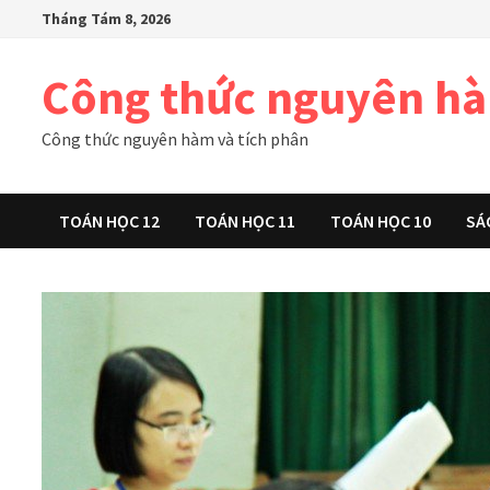
Skip
Tháng Tám 8, 2026
to
content
Công thức nguyên h
Công thức nguyên hàm và tích phân
TOÁN HỌC 12
TOÁN HỌC 11
TOÁN HỌC 10
SÁ