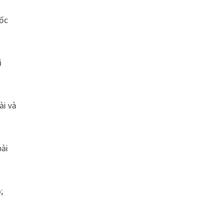
uốc
i
ài và
bài
;