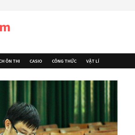
àm
CH ÔN THI
CASIO
CÔNG THỨC
VẬT LÍ