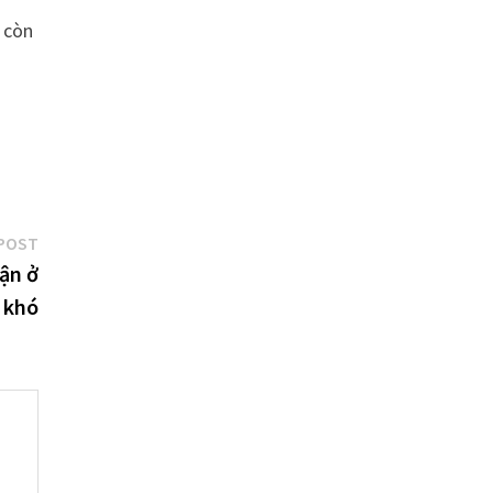
, còn
Next
POST
post:
ận ở
 khó