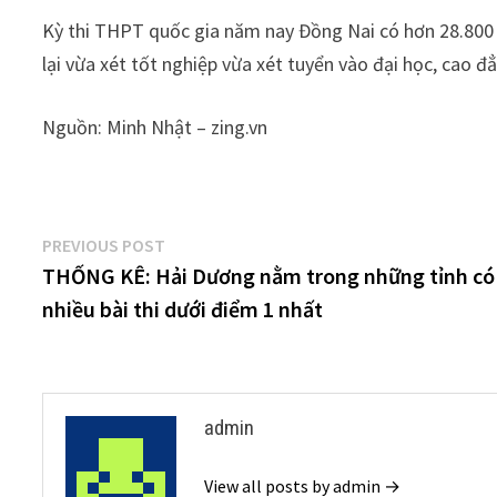
Kỳ thi THPT quốc gia năm nay Đồng Nai có hơn 28.800 th
lại vừa xét tốt nghiệp vừa xét tuyển vào đại học, cao đ
Nguồn: Minh Nhật – zing.vn
Điều
Previous
PREVIOUS POST
post:
THỐNG KÊ: Hải Dương nằm trong những tỉnh có
hướng
nhiều bài thi dưới điểm 1 nhất
bài
viết
admin
View all posts by admin →