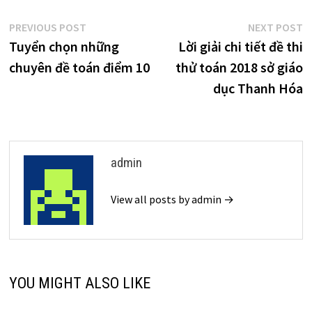
Điều
Previous
N
PREVIOUS POST
NEXT POST
post:
p
Tuyển chọn những
Lời giải chi tiết đề thi
hướng
chuyên đề toán điểm 10
thử toán 2018 sở giáo
bài
dục Thanh Hóa
viết
admin
View all posts by admin →
YOU MIGHT ALSO LIKE