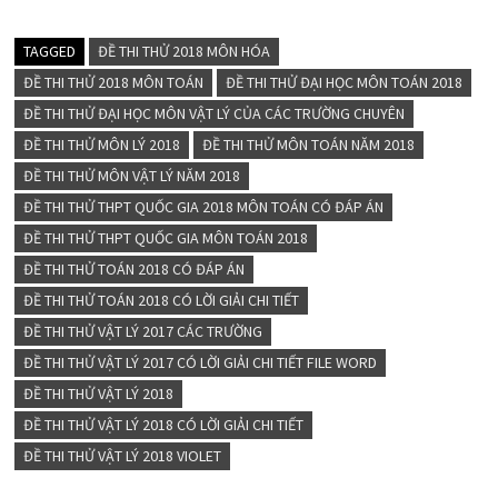
TAGGED
ĐỀ THI THỬ 2018 MÔN HÓA
ĐỀ THI THỬ 2018 MÔN TOÁN
ĐỀ THI THỬ ĐẠI HỌC MÔN TOÁN 2018
ĐỀ THI THỬ ĐẠI HỌC MÔN VẬT LÝ CỦA CÁC TRƯỜNG CHUYÊN
ĐỀ THI THỬ MÔN LÝ 2018
ĐỀ THI THỬ MÔN TOÁN NĂM 2018
ĐỀ THI THỬ MÔN VẬT LÝ NĂM 2018
ĐỀ THI THỬ THPT QUỐC GIA 2018 MÔN TOÁN CÓ ĐÁP ÁN
ĐỀ THI THỬ THPT QUỐC GIA MÔN TOÁN 2018
ĐỀ THI THỬ TOÁN 2018 CÓ ĐÁP ÁN
ĐỀ THI THỬ TOÁN 2018 CÓ LỜI GIẢI CHI TIẾT
ĐỀ THI THỬ VẬT LÝ 2017 CÁC TRƯỜNG
ĐỀ THI THỬ VẬT LÝ 2017 CÓ LỜI GIẢI CHI TIẾT FILE WORD
ĐỀ THI THỬ VẬT LÝ 2018
ĐỀ THI THỬ VẬT LÝ 2018 CÓ LỜI GIẢI CHI TIẾT
ĐỀ THI THỬ VẬT LÝ 2018 VIOLET