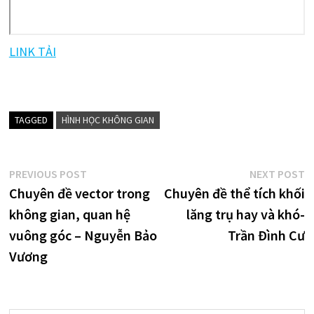
LINK TẢI
TAGGED
HÌNH HỌC KHÔNG GIAN
Điều
Previous
N
PREVIOUS POST
NEXT POST
post:
p
Chuyên đề vector trong
Chuyên đề thể tích khối
hướng
không gian, quan hệ
lăng trụ hay và khó-
bài
vuông góc – Nguyễn Bảo
Trần Đình Cư
viết
Vương