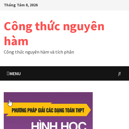
Skip
Tháng Tám 8, 2026
to
content
Công thức nguyên
hàm
Công thức nguyên hàm và tích phân
MENU