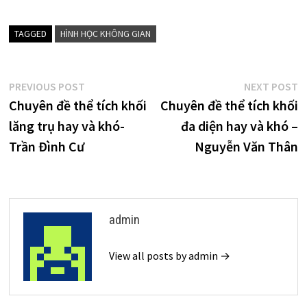
TAGGED
HÌNH HỌC KHÔNG GIAN
Điều
Previous
N
PREVIOUS POST
NEXT POST
post:
p
Chuyên đề thể tích khối
Chuyên đề thể tích khối
hướng
lăng trụ hay và khó-
đa diện hay và khó –
bài
Trần Đình Cư
Nguyễn Văn Thân
viết
admin
View all posts by admin →