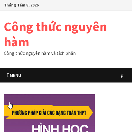
Skip
Tháng Tám 8, 2026
to
content
Công thức nguyên
hàm
Công thức nguyên hàm và tích phân
MENU