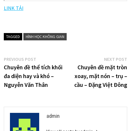
LINK TẢI
TAGGED
HÌNH HỌC KHÔNG GIAN
Điều
Previous
N
PREVIOUS POST
NEXT POST
post:
p
Chuyên đề thể tích khối
Chuyên đề mặt tròn
hướng
đa diện hay và khó –
xoay, mặt nón – trụ –
bài
Nguyễn Văn Thân
cầu – Đặng Việt Đông
viết
admin