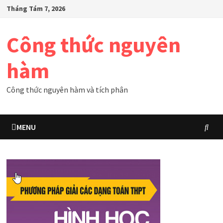
Skip
Tháng Tám 7, 2026
to
content
Công thức nguyên
hàm
Công thức nguyên hàm và tích phân
MENU