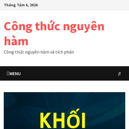
Skip
Tháng Tám 6, 2026
to
content
Công thức nguyên
hàm
Công thức nguyên hàm và tích phân
MENU