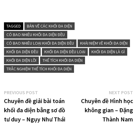
TAGGED
BẢN VẼ CÁC KHỐI ĐA DIỆN
CÓ BAO NHIÊU KHỐI ĐA DIỆN ĐỀU
CÓ BAO NHIÊU LOẠI KHỐI ĐA DIỆN ĐỀU
KHÁI NIỆM VỀ KHỐI ĐA DIỆN
KHỐI ĐA DIỆN ĐỀU
KHỐI ĐA DIỆN ĐỀU LOẠI
KHỐI ĐA DIỆN LÀ GÌ
KHỐI ĐA DIỆN LỒI
THỂ TÍCH KHỐI ĐA DIỆN
TRẮC NGHIỆM THỂ TÍCH KHỐI ĐA DIỆN
Điều
Previous
N
PREVIOUS POST
NEXT POST
post:
p
Chuyên đề giải bài toán
Chuyên đề Hình học
hướng
khối đa diện bằng sơ đồ
không gian – Đặng
bài
tư duy – Ngụy Như Thái
Thành Nam
viết