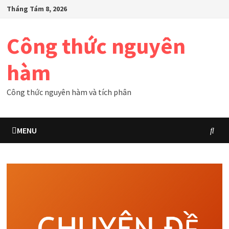
Skip
Tháng Tám 8, 2026
to
content
Công thức nguyên
hàm
Công thức nguyên hàm và tích phân
MENU