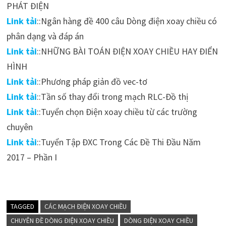
PHÁT ĐIỆN
Link tải
::Ngân hàng đề 400 câu Dòng điện xoay chiều có
phân dạng và đáp án
Link tải
::NHỮNG BÀI TOÁN ĐIỆN XOAY CHIỀU HAY ĐIỂN
HÌNH
Link tải
::Phương pháp giản đồ vec-tơ
Link tải
::Tần số thay đổi trong mạch RLC-Đồ thị
Link tải
::Tuyển chọn Điện xoay chiều từ các trường
chuyên
Link tải
::Tuyển Tập ĐXC Trong Các Đề Thi Đầu Năm
2017 – Phần I
TAGGED
CÁC MẠCH ĐIỆN XOAY CHIỀU
CHUYÊN ĐỀ DÒNG ĐIỆN XOAY CHIỀU
DÒNG ĐIỆN XOAY CHIỀU