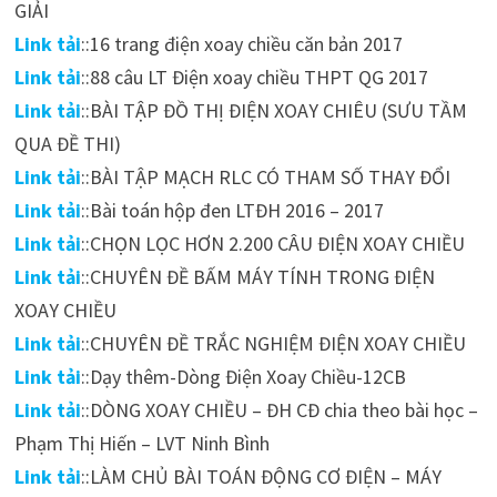
GIẢI
Link tải
::16 trang điện xoay chiều căn bản 2017
Link tải
::88 câu LT Điện xoay chiều THPT QG 2017
Link tải
::BÀI TẬP ĐỒ THỊ ĐIỆN XOAY CHIÊU (SƯU TẦM
QUA ĐỀ THI)
Link tải
::BÀI TẬP MẠCH RLC CÓ THAM SỐ THAY ĐỔI
Link tải
::Bài toán hộp đen LTĐH 2016 – 2017
Link tải
::CHỌN LỌC HƠN 2.200 CÂU ĐIỆN XOAY CHIỀU
Link tải
::CHUYÊN ĐỀ BẤM MÁY TÍNH TRONG ĐIỆN
XOAY CHIỀU
Link tải
::CHUYÊN ĐỀ TRẮC NGHIỆM ĐIỆN XOAY CHIỀU
Link tải
::Dạy thêm-Dòng Điện Xoay Chiều-12CB
Link tải
::DÒNG XOAY CHIỀU – ĐH CĐ chia theo bài học –
Phạm Thị Hiến – LVT Ninh Bình
Link tải
::LÀM CHỦ BÀI TOÁN ĐỘNG CƠ ĐIỆN – MÁY