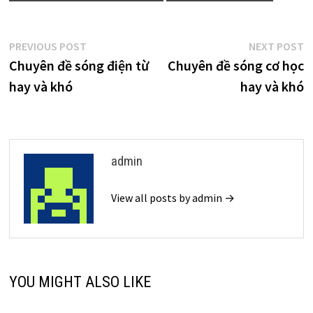
Điều
Previous
N
PREVIOUS POST
NEXT POST
post:
p
Chuyên đề sóng điện từ
Chuyên đề sóng cơ học
hướng
hay và khó
hay và khó
bài
viết
admin
View all posts by admin →
YOU MIGHT ALSO LIKE