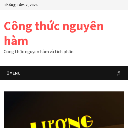
Skip
Tháng Tám 7, 2026
to
content
Công thức nguyên
hàm
Công thức nguyên hàm và tích phân
MENU