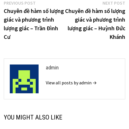
Điều
Previous
N
PREVIOUS POST
NEXT POST
post:
p
Chuyên đề hàm số lượng
Chuyên đề hàm số lượng
hướng
giác và phương trình
giác và phương trình
bài
lượng giác – Trần Đình
lượng giác – Huỳnh Đức
viết
Cư
Khánh
admin
View all posts by admin →
YOU MIGHT ALSO LIKE