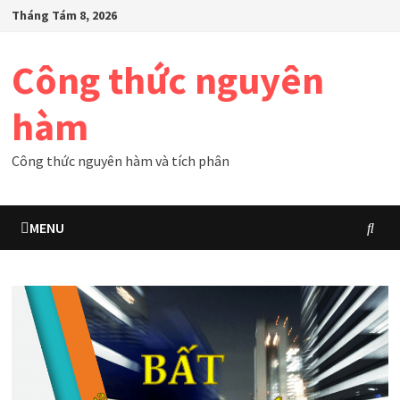
Skip
Tháng Tám 8, 2026
to
content
Công thức nguyên
hàm
Công thức nguyên hàm và tích phân
MENU