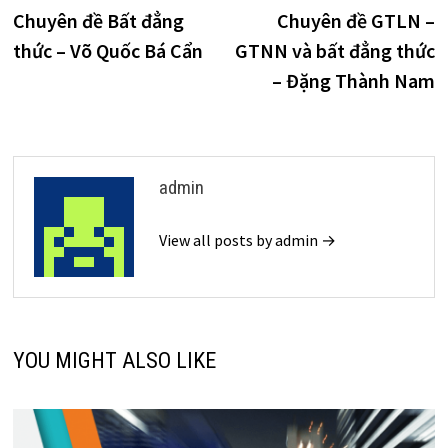
post:
p
Chuyên đề Bất đẳng
Chuyên đề GTLN –
hướng
thức – Võ Quốc Bá Cẩn
GTNN và bất đẳng thức
bài
– Đặng Thành Nam
viết
admin
View all posts by admin →
YOU MIGHT ALSO LIKE